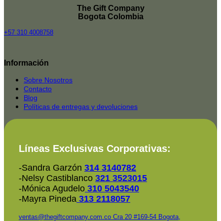
The Gift Company
Bogota Colombia
+57 310 4008758
Top
Rated
Información
service
2025-
Sobre Nosotros
Contacto
Blog
Políticas de entregas y devoluciones
Líneas Exclusivas Corporativas:
-Sandra Garzón
314 3140782
-Nelsy Castiblanco
321 3523015
-Mónica Agudelo
310 5043540
-Mayra Pineda
313 2118057
ventas@thegiftcompany.com.co
Cra 20 #169-54 Bogota,