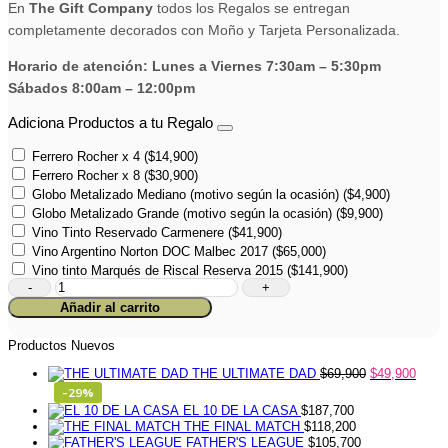
En
The Gift Company
todos los Regalos se entregan
completamente decorados con Moño y Tarjeta Personalizada.
Horario de atención: Lunes a Viernes 7:30am – 5:30pm
Sábados 8:00am – 12:00pm
Adiciona Productos a tu Regalo
Ferrero Rocher x 4
(
$
14,900
)
Ferrero Rocher x 8
(
$
30,900
)
Globo Metalizado Mediano (motivo según la ocasión)
(
$
4,900
)
Globo Metalizado Grande (motivo según la ocasión)
(
$
9,900
)
Vino Tinto Reservado Carmenere
(
$
41,900
)
Vino Argentino Norton DOC Malbec 2017
(
$
65,000
)
Vino tinto Marqués de Riscal Reserva 2015
(
$
141,900
)
Box
Moments
Añadir al carrito
cantidad
Productos Nuevos
THE ULTIMATE DAD
$
69,900
$
49,900
-29%
EL 10 DE LA CASA
$
187,700
THE FINAL MATCH
$
118,200
FATHER'S LEAGUE
$
105,700