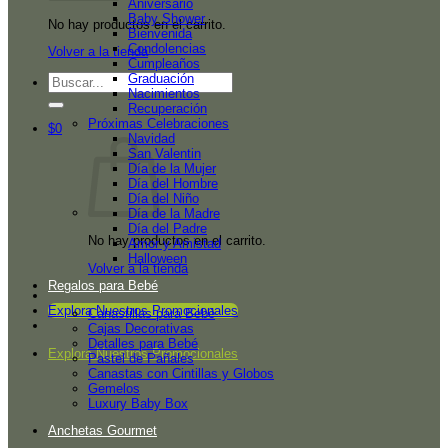
Aniversario
Baby Shower
No hay productos en el carrito.
Bienvenida
Condolencias
Volver a la tienda
Cumpleaños
Graduación
Buscar
Nacimientos
por:
Recuperación
Próximas Celebraciones
$
0
Navidad
San Valentin
Día de la Mujer
Día del Hombre
Día del Niño
Día de la Madre
Día del Padre
No hay productos en el carrito.
Amor y Amistad
Halloween
Volver a la tienda
Regalos para Bebé
Explora Nuestros Promocionales
Canastillas para Bebé
Cajas Decorativas
Detalles para Bebé
Explora Nuestros Promocionales
Pastel de Pañales
Canastas con Cintillas y Globos
Gemelos
Luxury Baby Box
Anchetas Gourmet