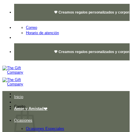
Saltar
al
💖 Creamos regalos personalizados y corporativo
contenido
Correo
Horario de atención
💖 Creamos regalos personalizados y corporativo
Inicio
Carrito
Amor y Amistad❤️
Ocasiones
Ocasiones Especiales