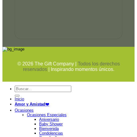
©
2026
The Gift Company |
Todos los derechos
reservados
| Inspirando momentos únicos.
Buscar
por:
Inicio
Amor y Amistad❤️
Ocasiones
Ocasiones Especiales
Aniversario
Baby Shower
Bienvenida
Condolencias