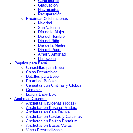
Cumpleaños
Graduación
Nacimientos
Recuperación
Próximas Celebraciones
Navidad
San Valentin
Día de la Mujer
Día del Hombre
Día del Niño
Día de la Madre
Día del Padre
Amor y Amistad
Halloween
Regalos para Bebé
Canastillas para Bebé
Cajas Decorativas
Detalles para Bebé
Pastel de Pañales
Canastas con Cintillas y Globos
Gemelos
Luxury Baby Box
Anchetas Gourmet
Anchetas Navideñas (Todas)
Anchetas en Base de Madera
Anchetas en Caja Deluxe
Anchetas en Cestas y Canastos
Anchetas en Baúles Premium
Anchetas en Bases Varias
Vinos Personalizados