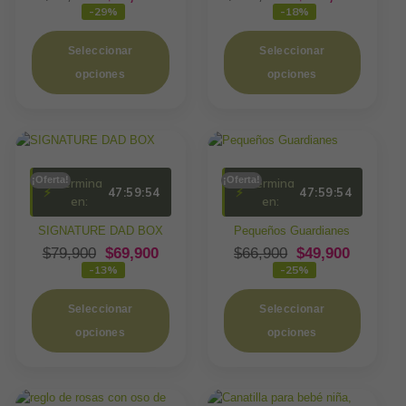
-29%
-18%
Seleccionar
Seleccionar
opciones
opciones
Este
producto
tiene
múltiples
variantes.
¡Oferta!
Las
¡Oferta!
Termina
Termina
⚡
47:59:54
⚡
47:59:54
opciones
en:
en:
se
pueden
SIGNATURE DAD BOX
Pequeños Guardianes
elegir
$
79,900
$
69,900
$
66,900
$
49,900
en
-13%
-25%
la
página
de
Seleccionar
Seleccionar
producto
opciones
opciones
Este
producto
tiene