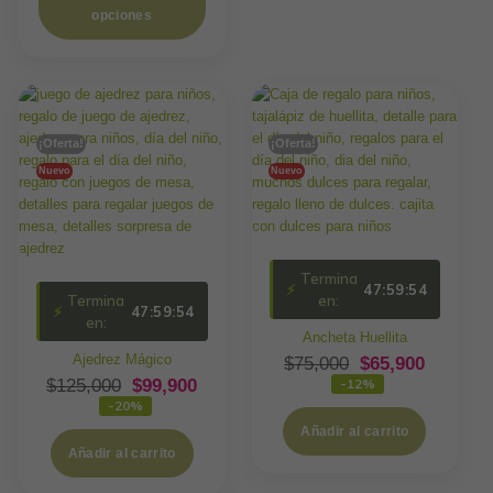
opciones
¡Oferta!
¡Oferta!
Nuevo
Nuevo
Termina
⚡
47:59:54
Termina
en:
⚡
47:59:54
en:
Ancheta Huellita
Ajedrez Mágico
$
75,000
$
65,900
$
125,000
$
99,900
-12%
-20%
Añadir al carrito
Añadir al carrito