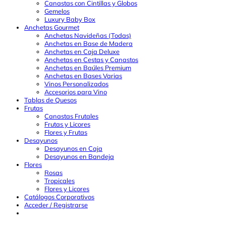
Canastas con Cintillas y Globos
Gemelos
Luxury Baby Box
Anchetas Gourmet
Anchetas Navideñas (Todas)
Anchetas en Base de Madera
Anchetas en Caja Deluxe
Anchetas en Cestas y Canastos
Anchetas en Baúles Premium
Anchetas en Bases Varias
Vinos Personalizados
Accesorios para Vino
Tablas de Quesos
Frutas
Canastas Frutales
Frutas y Licores
Flores y Frutas
Desayunos
Desayunos en Caja
Desayunos en Bandeja
Flores
Rosas
Tropicales
Flores y Licores
Catálogos Corporativos
Acceder / Registrarse