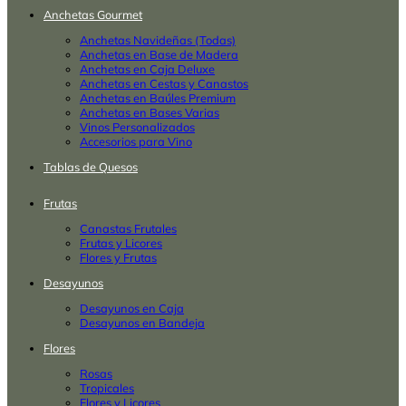
Anchetas Gourmet
Anchetas Navideñas (Todas)
Anchetas en Base de Madera
Anchetas en Caja Deluxe
Anchetas en Cestas y Canastos
Anchetas en Baúles Premium
Anchetas en Bases Varias
Vinos Personalizados
Accesorios para Vino
Tablas de Quesos
Frutas
Canastas Frutales
Frutas y Licores
Flores y Frutas
Desayunos
Desayunos en Caja
Desayunos en Bandeja
Flores
Rosas
Tropicales
Flores y Licores