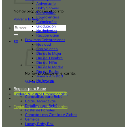
Aniversario
Baby Shower
No hay productos en el carrito.
Bienvenida
Condolencias
Volver a la tienda
Cumpleaños
Graduación
Buscar
Nacimientos
por:
Recuperación
Próximas Celebraciones
$
0
Navidad
San Valentin
Día de la Mujer
Día del Hombre
Día del Niño
Día de la Madre
Día del Padre
No hay productos en el carrito.
Amor y Amistad
Halloween
Volver a la tienda
Regalos para Bebé
Explora Nuestros Promocionales
Canastillas para Bebé
Cajas Decorativas
Detalles para Bebé
Explora Nuestros Promocionales
Pastel de Pañales
Canastas con Cintillas y Globos
Gemelos
Luxury Baby Box