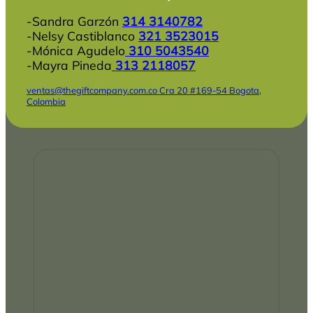
-Sandra Garzón
314 3140782
-Nelsy Castiblanco
321 3523015
-Mónica Agudelo
310 5043540
-Mayra Pineda
313 2118057
ventas@thegiftcompany.com.co
Cra 20 #169-54 Bogota,
Colombia