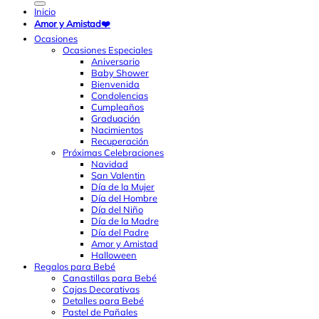
Inicio
Amor y Amistad❤️
Ocasiones
Ocasiones Especiales
Aniversario
Baby Shower
Bienvenida
Condolencias
Cumpleaños
Graduación
Nacimientos
Recuperación
Próximas Celebraciones
Navidad
San Valentin
Día de la Mujer
Día del Hombre
Día del Niño
Día de la Madre
Día del Padre
Amor y Amistad
Halloween
Regalos para Bebé
Canastillas para Bebé
Cajas Decorativas
Detalles para Bebé
Pastel de Pañales