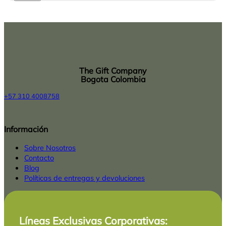
The Gift Company
Bogota Colombia
+57 310 4008758
Top
Información
Rated
service
2025-
Sobre Nosotros
Contacto
Blog
Políticas de entregas y devoluciones
Líneas Exclusivas Corporativas: