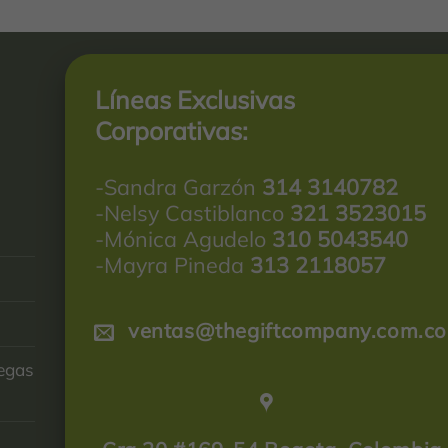
Líneas Exclusivas
Corporativas:
-Sandra Garzón
314 3140782
-Nelsy Castiblanco
321 3523015
-Mónica Agudelo
310 5043540
-Mayra Pineda
313 2118057
ventas@thegiftcompany.com.co
regas