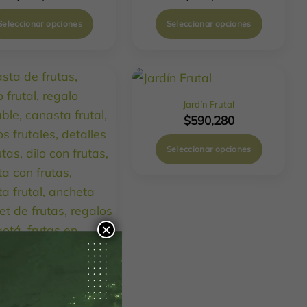
Seleccionar opciones
Seleccionar opciones
Jardín Frutal
$
590,280
Seleccionar opciones
Este
producto
tiene
múltiples
×
variantes.
Las
opciones
se