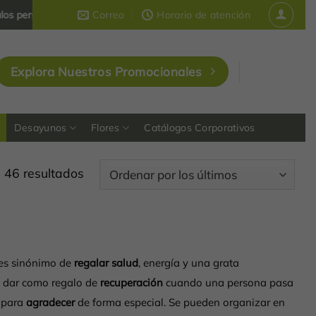
zados y corporativos
Correo
que dejan huella en Colombia
Horario de atención
Explora Nuestros Promocionales
Desayunos
Flores
Catálogos Corporativos
Ordenado
 46 resultados
por
los
últimos
 es sinónimo de
regalar salud
, energía y una grata
a dar como regalo de
recuperación
cuando una persona pasa
 para
agradecer
de forma especial. Se pueden organizar en