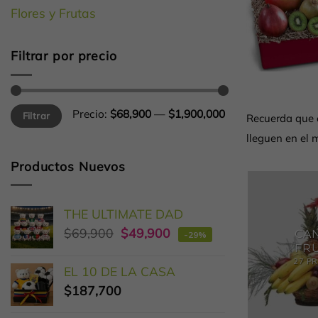
Flores y Frutas
Filtrar por precio
Precio
Precio
Precio:
$68,900
—
$1,900,000
Filtrar
Recuerda que 
mínimo
máximo
lleguen en el 
Productos Nuevos
THE ULTIMATE DAD
$
69,900
$
49,900
CA
-29%
FR
27 P
EL 10 DE LA CASA
$
187,700