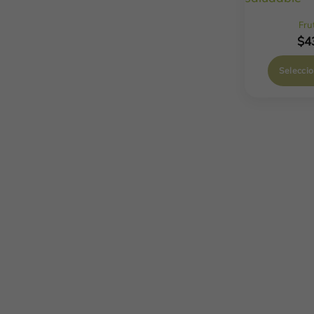
Fru
$
4
Selecci