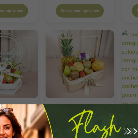
onar opciones
Seleccionar opciones
esa Frutal
Delicias Frutales
58,789
$
245,176
onar opciones
Seleccionar opciones