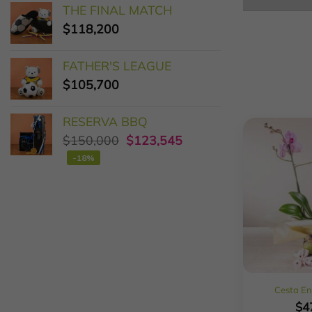
THE FINAL MATCH
$
118,200
FATHER'S LEAGUE
$
105,700
RESERVA BBQ
$
150,000
$
123,545
-18%
Cesta En
$
4