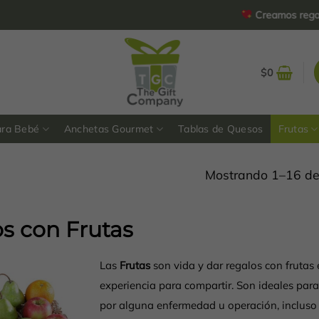
Creamos regalos personali
$
0
ara Bebé
Anchetas Gourmet
Tablas de Quesos
Frutas
Mostrando 1–16 de
s con Frutas
Las
Frutas
son vida y dar regalos con frutas
experiencia para compartir. Son ideales par
por alguna enfermedad u operación, incluso