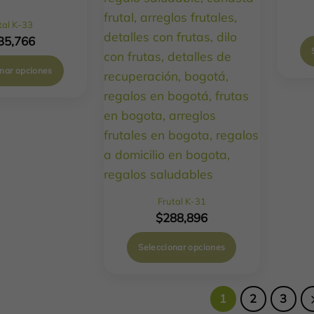
tal K-33
35,766
onar opciones
Frutal K-31
$
288,896
Seleccionar opciones
1
2
3