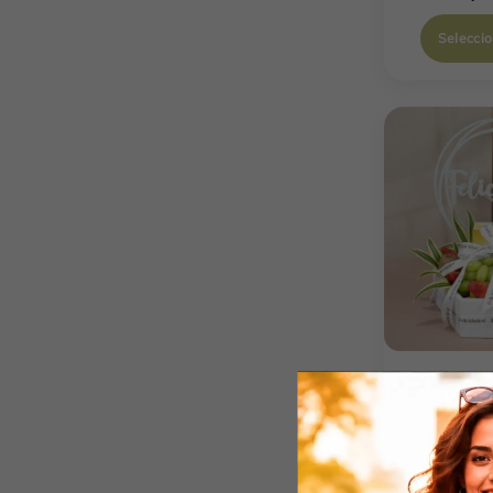
Selecci
Sorpr
$
2
Selecci