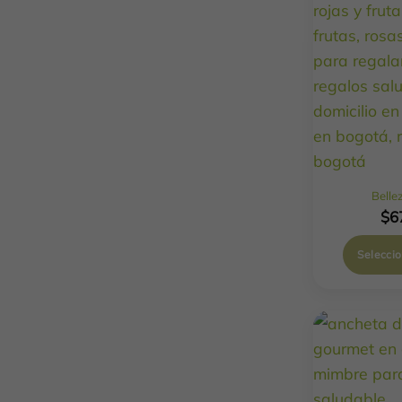
Belle
$
6
Selecci