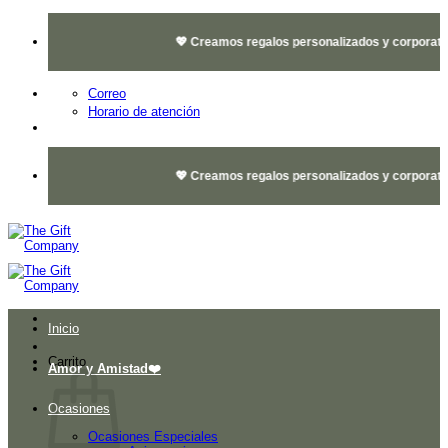
Saltar
al
💖 Creamos regalos personalizados y corporativos 
contenido
Correo
Horario de atención
💖 Creamos regalos personalizados y corporativos 
Inicio
Carrito
Amor y Amistad❤️
Ocasiones
Ocasiones Especiales