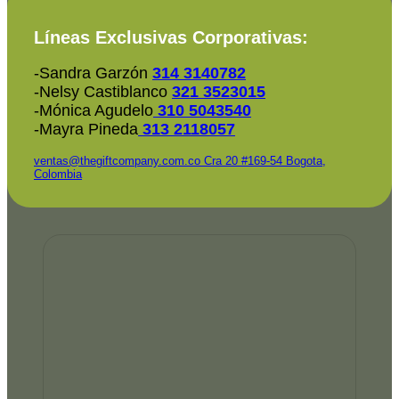
Líneas Exclusivas Corporativas:
-Sandra Garzón
314 3140782
-Nelsy Castiblanco
321 3523015
-Mónica Agudelo
310 5043540
-Mayra Pineda
313 2118057
ventas@thegiftcompany.com.co
Cra 20 #169-54 Bogota,
Colombia