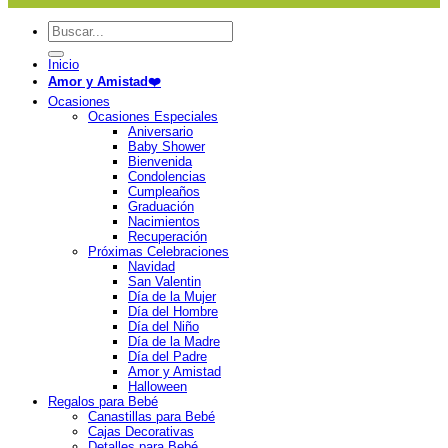
Buscar
por:
Inicio
Amor y Amistad❤️
Ocasiones
Ocasiones Especiales
Aniversario
Baby Shower
Bienvenida
Condolencias
Cumpleaños
Graduación
Nacimientos
Recuperación
Próximas Celebraciones
Navidad
San Valentin
Día de la Mujer
Día del Hombre
Día del Niño
Día de la Madre
Día del Padre
Amor y Amistad
Halloween
Regalos para Bebé
Canastillas para Bebé
Cajas Decorativas
Detalles para Bebé