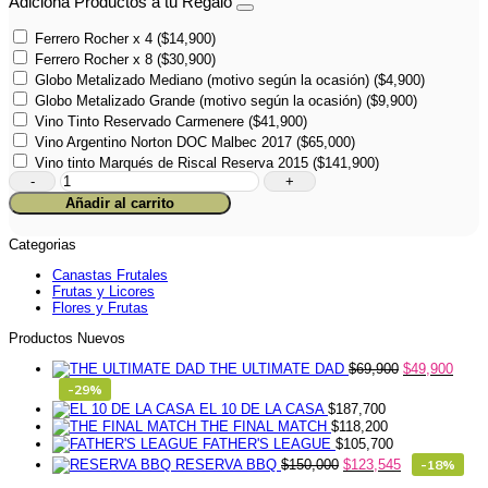
Adiciona Productos a tu Regalo
Ferrero Rocher x 4
(
$
14,900
)
Ferrero Rocher x 8
(
$
30,900
)
Globo Metalizado Mediano (motivo según la ocasión)
(
$
4,900
)
Globo Metalizado Grande (motivo según la ocasión)
(
$
9,900
)
Vino Tinto Reservado Carmenere
(
$
41,900
)
Vino Argentino Norton DOC Malbec 2017
(
$
65,000
)
Vino tinto Marqués de Riscal Reserva 2015
(
$
141,900
)
Jardín
Frutal
Añadir al carrito
cantidad
Categorias
Canastas Frutales
Frutas y Licores
Flores y Frutas
Productos Nuevos
THE ULTIMATE DAD
$
69,900
$
49,900
-29%
EL 10 DE LA CASA
$
187,700
THE FINAL MATCH
$
118,200
FATHER'S LEAGUE
$
105,700
RESERVA BBQ
$
150,000
$
123,545
-18%