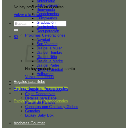
Aniversario
Baby Shower
No hay productos en el carrito.
Bienvenida
Condolencias
Volver a la tienda
Cumpleaños
Graduación
Buscar
Nacimientos
por:
Recuperación
Próximas Celebraciones
$
0
Navidad
San Valentin
Día de la Mujer
Día del Hombre
Día del Niño
Día de la Madre
Día del Padre
No hay productos en el carrito.
Amor y Amistad
Halloween
Volver a la tienda
Regalos para Bebé
Explora Nuestros Promocionales
Canastillas para Bebé
Cajas Decorativas
Detalles para Bebé
Explora Nuestros Promocionales
Pastel de Pañales
Canastas con Cintillas y Globos
Gemelos
Luxury Baby Box
Anchetas Gourmet