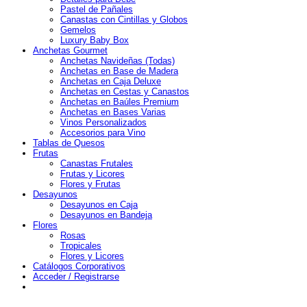
Pastel de Pañales
Canastas con Cintillas y Globos
Gemelos
Luxury Baby Box
Anchetas Gourmet
Anchetas Navideñas (Todas)
Anchetas en Base de Madera
Anchetas en Caja Deluxe
Anchetas en Cestas y Canastos
Anchetas en Baúles Premium
Anchetas en Bases Varias
Vinos Personalizados
Accesorios para Vino
Tablas de Quesos
Frutas
Canastas Frutales
Frutas y Licores
Flores y Frutas
Desayunos
Desayunos en Caja
Desayunos en Bandeja
Flores
Rosas
Tropicales
Flores y Licores
Catálogos Corporativos
Acceder / Registrarse