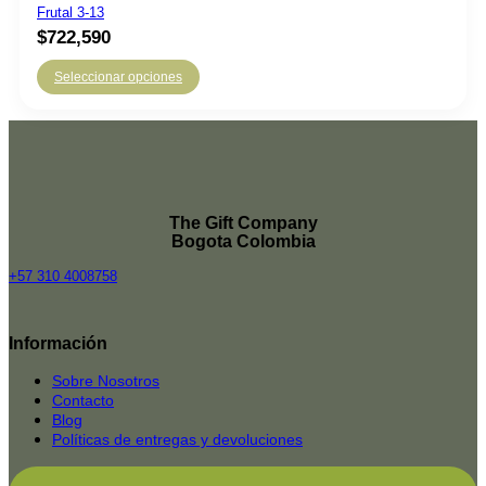
Frutal 3-13
$
722,590
Seleccionar opciones
The Gift Company
Bogota Colombia
+57 310 4008758
Top
Rated
Información
service
2025-
Sobre Nosotros
Contacto
Blog
Políticas de entregas y devoluciones