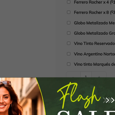
Ferrero Rocher x 4
(
$
Ferrero Rocher x 8
(
$
Globo Metalizado Med
Globo Metalizado Gra
Vino Tinto Reservad
Vino Argentino Nort
Vino tinto Marqués d
Frutal K-20 cantidad