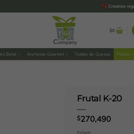
Creamos regalos pers
$
0
ara Bebé
Anchetas Gourmet
Tablas de Quesos
Frutas
Frutal K-20
270,490
$
Incluye: