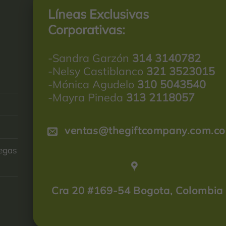
Líneas Exclusivas
Corporativas:
-Sandra Garzón
314 3140782
-Nelsy Castiblanco
321 3523015
-Mónica Agudelo
310 5043540
-Mayra Pineda
313 2118057
ventas@thegiftcompany.com.co
regas
Cra 20 #169-54 Bogota, Colombia