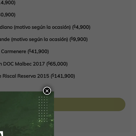
14,900
)
30,900
)
iano (motivo según la ocasión)
(
$
4,900
)
nde (motivo según la ocasión)
(
$
9,900
)
o Carmenere
(
$
41,900
)
on DOC Malbec 2017
(
$
65,000
)
e Riscal Reserva 2015
(
$
141,900
)
×
Añadir al carrito