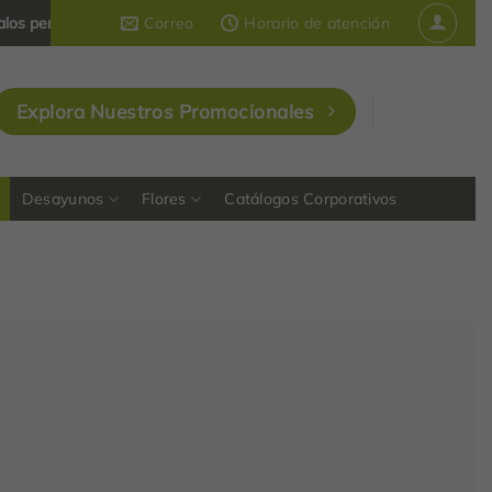
onalizados y corporativos
Correo
que dejan huella en Colombia
Horario de atención
Explora Nuestros Promocionales
Desayunos
Flores
Catálogos Corporativos