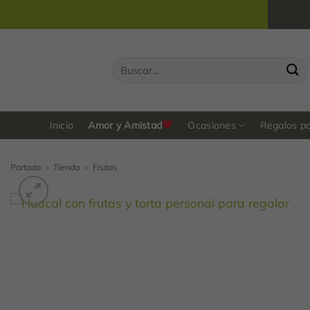
Saltar
al
contenido
Buscar
por:
Inicio
Amor y Amistad
Ocasiones
Regalos p
Portada
»
Tienda
»
Frutas