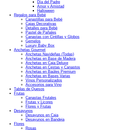
Día del Padre
Amor y Amistad
Halloween
Regalos para Bebé
Canastillas para Bebé
Cajas Decorativas
Detalles para Bebé
Pastel de Pañales
Canastas con Cintillas y Globos
Gemelos
Luxury Baby Box
Anchetas Gourmet
Anchetas Navideñas (Todas)
Anchetas en Base de Madera
Anchetas en Caja Deluxe
Anchetas en Cestas y Canastos
Anchetas en Baúles Premium
Anchetas en Bases Varias
Vinos Personalizados
Accesorios para Vino
Tablas de Quesos
Frutas
Canastas Frutales
Frutas y Licores
Flores y Frutas
Desayunos
Desayunos en Caja
Desayunos en Bandeja
Flores
Rosas