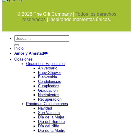
©
2026
The Gift Company |
Todos los derechos
reservados
| Inspirando momentos únicos.
Buscar
por:
Inicio
Amor y Amistad❤️
Ocasiones
Ocasiones Especiales
Aniversario
Baby Shower
Bienvenida
Condolencias
Cumpleaños
Graduación
Nacimientos
Recuperación
Próximas Celebraciones
Navidad
San Valentin
Día de la Mujer
Día del Hombre
Día del Niño
Día de la Madre