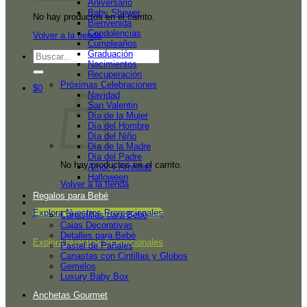
Aniversario
Baby Shower
No hay productos en el carrito.
Bienvenida
Condolencias
Volver a la tienda
Cumpleaños
Graduación
Buscar
Nacimientos
por:
Recuperación
Próximas Celebraciones
$
0
Navidad
San Valentin
Día de la Mujer
Día del Hombre
Día del Niño
Día de la Madre
Día del Padre
No hay productos en el carrito.
Amor y Amistad
Halloween
Volver a la tienda
Regalos para Bebé
Explora Nuestros Promocionales
Canastillas para Bebé
Cajas Decorativas
Detalles para Bebé
Explora Nuestros Promocionales
Pastel de Pañales
Canastas con Cintillas y Globos
Gemelos
Luxury Baby Box
Anchetas Gourmet