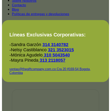
2025-
Sobre Nosotros
Contacto
Blog
Políticas de entregas y devoluciones
Líneas Exclusivas Corporativas:
-Sandra Garzón
314 3140782
-Nelsy Castiblanco
321 3523015
-Mónica Agudelo
310 5043540
-Mayra Pineda
313 2118057
ventas@thegiftcompany.com.co
Cra 20 #169-54 Bogota,
Colombia