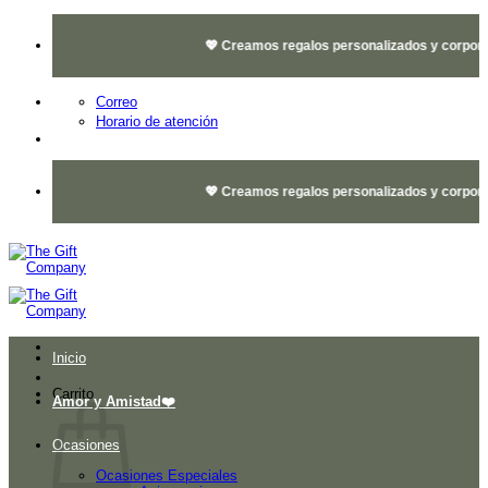
Saltar
al
💖 Creamos regalos personalizados y corporativ
contenido
Correo
Horario de atención
💖 Creamos regalos personalizados y corporativ
Inicio
Carrito
Amor y Amistad❤️
Ocasiones
Ocasiones Especiales