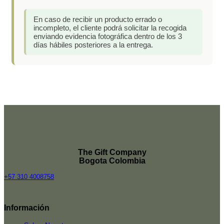
En caso de recibir un producto errado o
incompleto, el cliente podrá solicitar la recogida
enviando evidencia fotográfica dentro de los 3
días hábiles posteriores a la entrega.
The Gift Company
Bogota Colombia
+57 310 4008758
Top
Rated
Información
service