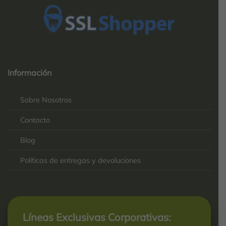
Top
Rated
service
Información
2025-
Sobre Nosotros
Contacto
Blog
Políticas de entregas y devoluciones
Líneas Exclusivas Corporativas: