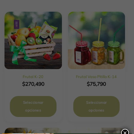
Frutal K-20
Frutal Vaso Pitillo K-14
$
270,490
$
75,790
Seleccionar
Seleccionar
opciones
opciones
×