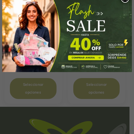
Frutal EXOTICO 3-06
Frutal K-15
$
439,080
$
225,390
Seleccionar
Seleccionar
opciones
opciones