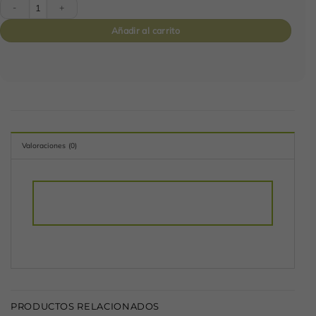
Cesta Encanto Exótico cantidad
Añadir al carrito
Valoraciones (0)
PRODUCTOS RELACIONADOS