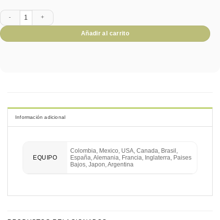
THE ULTIMATE DAD cantidad
Añadir al carrito
Información adicional
Colombia, Mexico, USA, Canada, Brasil,
España, Alemania, Francia, Inglaterra, Paises
EQUIPO
Bajos, Japon, Argentina