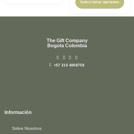
Seleccionar opciones
producto
The Gift Company
Bogota Colombia
+57 310 4008758
Top
Rated
service
Información
2025-
Sobre Nosotros