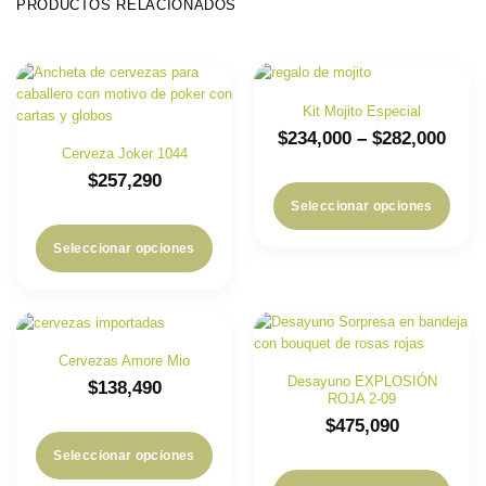
PRODUCTOS RELACIONADOS
Kit Mojito Especial
$
234,000
–
$
282,000
Cerveza Joker 1044
$
257,290
Seleccionar opciones
Este
Seleccionar opciones
producto
tiene
múltiples
variantes.
Las
opciones
Cervezas Amore Mio
se
Desayuno EXPLOSIÓN
$
138,490
pueden
ROJA 2-09
elegir
$
475,090
en
la
Seleccionar opciones
página
de