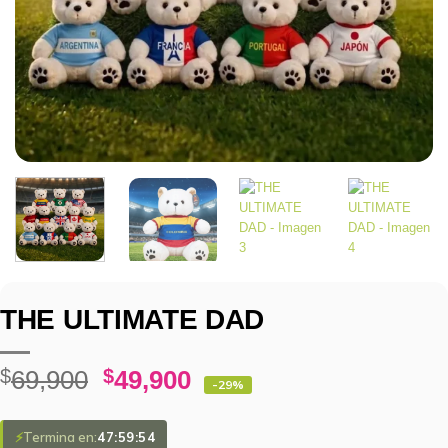
THE ULTIMATE DAD
$
69,900
$
49,900
-29%
⚡
Termina en:
47:59:54