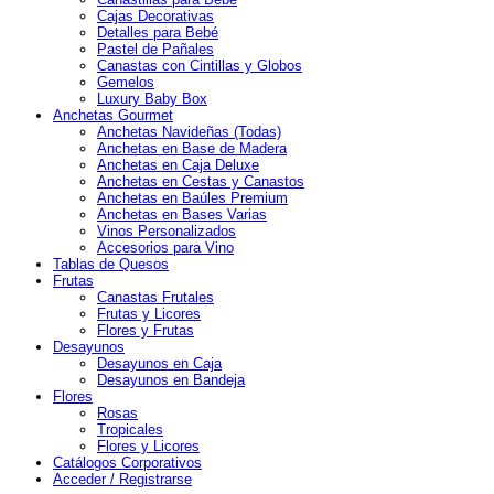
Cajas Decorativas
Detalles para Bebé
Pastel de Pañales
Canastas con Cintillas y Globos
Gemelos
Luxury Baby Box
Anchetas Gourmet
Anchetas Navideñas (Todas)
Anchetas en Base de Madera
Anchetas en Caja Deluxe
Anchetas en Cestas y Canastos
Anchetas en Baúles Premium
Anchetas en Bases Varias
Vinos Personalizados
Accesorios para Vino
Tablas de Quesos
Frutas
Canastas Frutales
Frutas y Licores
Flores y Frutas
Desayunos
Desayunos en Caja
Desayunos en Bandeja
Flores
Rosas
Tropicales
Flores y Licores
Catálogos Corporativos
Acceder / Registrarse