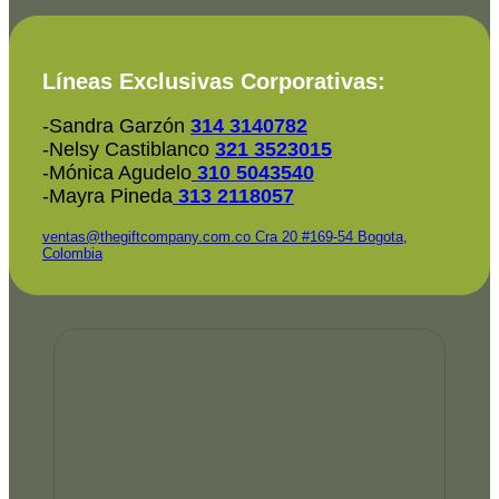
Líneas Exclusivas Corporativas:
-Sandra Garzón
314 3140782
-Nelsy Castiblanco
321 3523015
-Mónica Agudelo
310 5043540
-Mayra Pineda
313 2118057
ventas@thegiftcompany.com.co
Cra 20 #169-54 Bogota,
Colombia