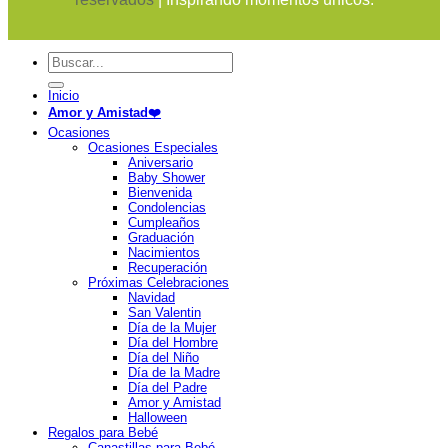
Buscar
por:
Inicio
Amor y Amistad❤️
Ocasiones
Ocasiones Especiales
Aniversario
Baby Shower
Bienvenida
Condolencias
Cumpleaños
Graduación
Nacimientos
Recuperación
Próximas Celebraciones
Navidad
San Valentin
Día de la Mujer
Día del Hombre
Día del Niño
Día de la Madre
Día del Padre
Amor y Amistad
Halloween
Regalos para Bebé
Canastillas para Bebé