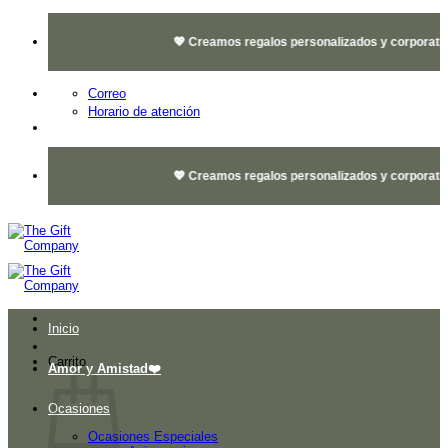
Saltar
al
💖 Creamos regalos personalizados y corporativos 
contenido
Correo
Horario de atención
💖 Creamos regalos personalizados y corporativos 
Inicio
Carrito
Amor y Amistad❤️
Ocasiones
Ocasiones Especiales