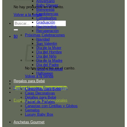
Aniversario
Baby Shower
No hay productos en el carrito.
Bienvenida
Condolencias
Volver a la tienda
Cumpleaños
Graduación
Buscar
Nacimientos
por:
Recuperación
Próximas Celebraciones
$
0
Navidad
San Valentin
Día de la Mujer
Día del Hombre
Día del Niño
Día de la Madre
Día del Padre
No hay productos en el carrito.
Amor y Amistad
Halloween
Volver a la tienda
Regalos para Bebé
Explora Nuestros Promocionales
Canastillas para Bebé
Cajas Decorativas
Detalles para Bebé
Explora Nuestros Promocionales
Pastel de Pañales
Canastas con Cintillas y Globos
Gemelos
Luxury Baby Box
Anchetas Gourmet