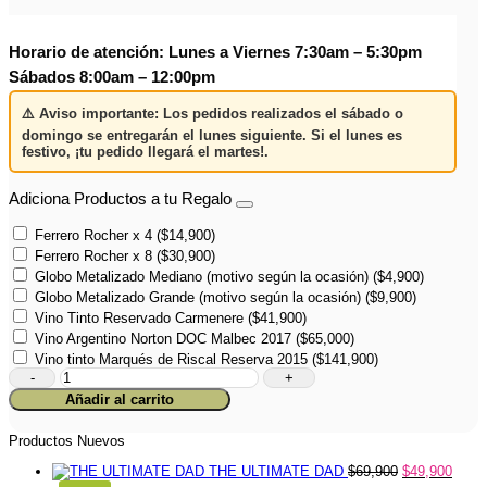
Horario de atención: Lunes a Viernes 7:30am – 5:30pm
Sábados 8:00am – 12:00pm
⚠️
Aviso importante:
Los pedidos realizados el
sábado o
domingo
se entregarán el
lunes siguiente
. Si el lunes es
festivo,
¡tu pedido llegará el martes!
.
Adiciona Productos a tu Regalo
Ferrero Rocher x 4
(
$
14,900
)
Ferrero Rocher x 8
(
$
30,900
)
Globo Metalizado Mediano (motivo según la ocasión)
(
$
4,900
)
Globo Metalizado Grande (motivo según la ocasión)
(
$
9,900
)
Vino Tinto Reservado Carmenere
(
$
41,900
)
Vino Argentino Norton DOC Malbec 2017
(
$
65,000
)
Vino tinto Marqués de Riscal Reserva 2015
(
$
141,900
)
Floral
Sorpresa
Añadir al carrito
Roja
cantidad
Productos Nuevos
THE ULTIMATE DAD
$
69,900
$
49,900