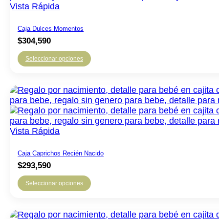
Vista Rápida
Caja Dulces Momentos
$
304,590
Seleccionar opciones
Este
producto
tiene
múltiples
variantes.
Las
Vista Rápida
opciones
se
pueden
Caja Caprichos Recién Nacido
elegir
$
293,590
en
la
Seleccionar opciones
página
de
producto