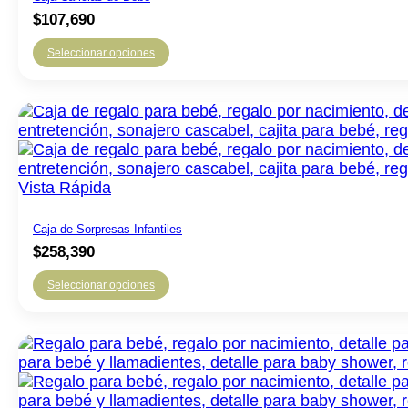
elegir
$
107,690
en
la
Seleccionar opciones
página
Este
de
producto
producto
tiene
múltiples
variantes.
Las
Vista Rápida
opciones
se
pueden
Caja de Sorpresas Infantiles
elegir
$
258,390
en
la
Seleccionar opciones
página
de
producto