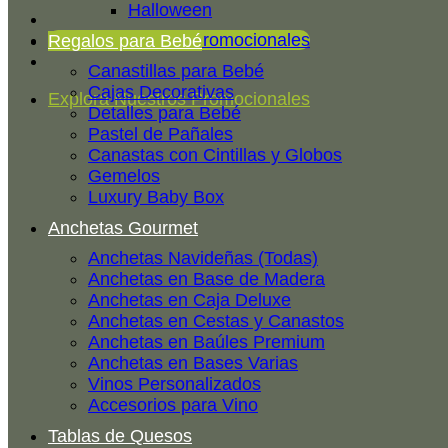
Halloween
Explora Nuestros Promocionales
Regalos para Bebé
Canastillas para Bebé
Cajas Decorativas
Explora Nuestros Promocionales
Detalles para Bebé
Pastel de Pañales
Canastas con Cintillas y Globos
Gemelos
Luxury Baby Box
Anchetas Gourmet
Anchetas Navideñas (Todas)
Anchetas en Base de Madera
Anchetas en Caja Deluxe
Anchetas en Cestas y Canastos
Anchetas en Baúles Premium
Anchetas en Bases Varias
Vinos Personalizados
Accesorios para Vino
Tablas de Quesos