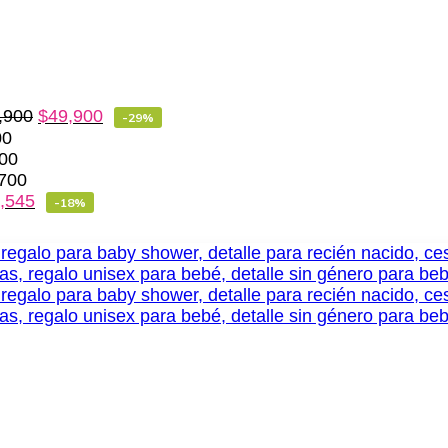
,900
$
49,900
-29%
00
00
700
,545
-18%