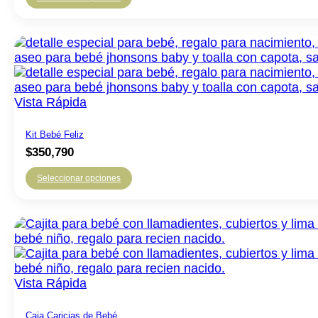
Vista Rápida
Kit Bebé Feliz
$
350,790
Seleccionar opciones
Este
producto
tiene
múltiples
variantes.
Las
Vista Rápida
opciones
se
pueden
Caja Caricias de Bebé