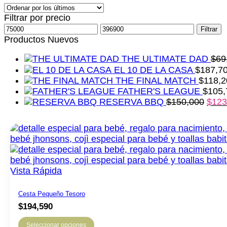
los
Filtrar por precio
últimos
Precio
Precio
Filtrar
mínimo
máximo
Productos Nuevos
THE ULTIMATE DAD
$
69
EL 10 DE LA CASA
$
187,7
THE FINAL MATCH
$
118,2
FATHER'S LEAGUE
$
105,
RESERVA BBQ
$
150,000
$
123
Vista Rápida
Cesta Pequeño Tesoro
$
194,590
Seleccionar opciones