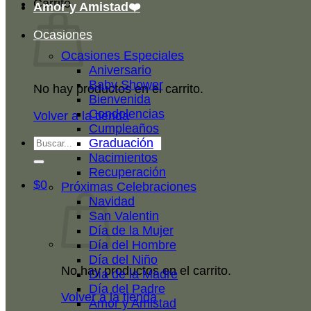
Carrito
Amor y Amistad❤️
Ocasiones
Ocasiones Especiales
Aniversario
Baby Shower
No hay productos en el carrito.
Bienvenida
Condolencias
Volver a la tienda
Cumpleaños
Buscar
Graduación
por:
Nacimientos
Recuperación
$
0
Próximas Celebraciones
Navidad
San Valentin
Día de la Mujer
Día del Hombre
Día del Niño
No hay productos en el carrito.
Día de la Madre
Día del Padre
Volver a la tienda
Amor y Amistad