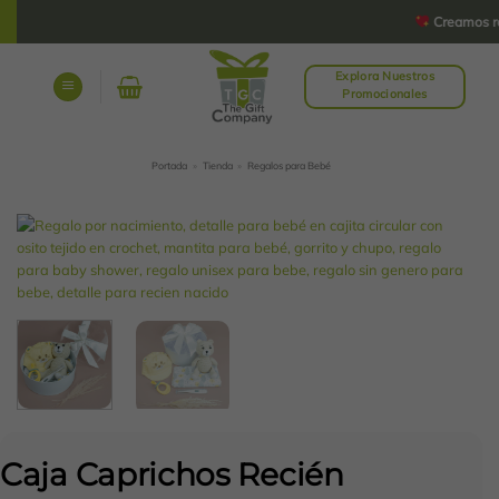
Saltar
Creamos rega
al
contenido
Explora Nuestros
Promocionales
Portada
»
Tienda
»
Regalos para Bebé
Caja Caprichos Recién