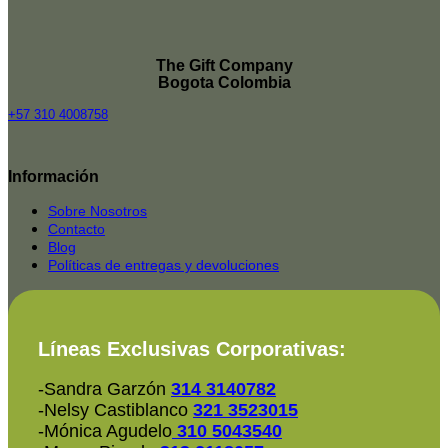
The Gift Company
Bogota Colombia
+57 310 4008758
Top
Rated
Información
service
2025-
Sobre Nosotros
Contacto
Blog
Políticas de entregas y devoluciones
Líneas Exclusivas Corporativas:
-Sandra Garzón
314 3140782
-Nelsy Castiblanco
321 3523015
-Mónica Agudelo
310 5043540