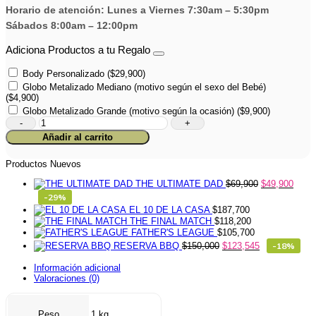
Horario de atención: Lunes a Viernes 7:30am – 5:30pm
Sábados 8:00am – 12:00pm
Adiciona Productos a tu Regalo
Body Personalizado
(
$
29,900
)
Globo Metalizado Mediano (motivo según el sexo del Bebé)
(
$
4,900
)
Globo Metalizado Grande (motivo según la ocasión)
(
$
9,900
)
Caja
BABY
Añadir al carrito
BUNNY
cantidad
Productos Nuevos
THE ULTIMATE DAD
$
69,900
$
49,900
-29%
EL 10 DE LA CASA
$
187,700
THE FINAL MATCH
$
118,200
FATHER'S LEAGUE
$
105,700
RESERVA BBQ
$
150,000
$
123,545
-18%
Información adicional
Valoraciones (0)
Peso
1 kg