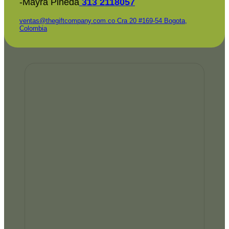
-Mayra Pineda
313 2118057
ventas@thegiftcompany.com.co
Cra 20 #169-54 Bogota,
Colombia