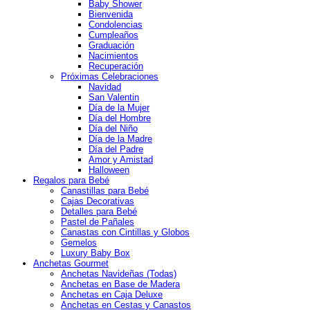
Baby Shower
Bienvenida
Condolencias
Cumpleaños
Graduación
Nacimientos
Recuperación
Próximas Celebraciones
Navidad
San Valentin
Día de la Mujer
Día del Hombre
Día del Niño
Día de la Madre
Día del Padre
Amor y Amistad
Halloween
Regalos para Bebé
Canastillas para Bebé
Cajas Decorativas
Detalles para Bebé
Pastel de Pañales
Canastas con Cintillas y Globos
Gemelos
Luxury Baby Box
Anchetas Gourmet
Anchetas Navideñas (Todas)
Anchetas en Base de Madera
Anchetas en Caja Deluxe
Anchetas en Cestas y Canastos