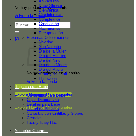
Aniversario
Baby Shower
No hay productos en el carrito.
Bienvenida
Condolencias
Volver a la tienda
Cumpleaños
Graduación
Buscar
Nacimientos
por:
Recuperación
Próximas Celebraciones
$
0
Navidad
San Valentin
Día de la Mujer
Día del Hombre
Día del Niño
Día de la Madre
Día del Padre
No hay productos en el carrito.
Amor y Amistad
Halloween
Volver a la tienda
Regalos para Bebé
Explora Nuestros Promocionales
Canastillas para Bebé
Cajas Decorativas
Detalles para Bebé
Explora Nuestros Promocionales
Pastel de Pañales
Canastas con Cintillas y Globos
Gemelos
Luxury Baby Box
Anchetas Gourmet