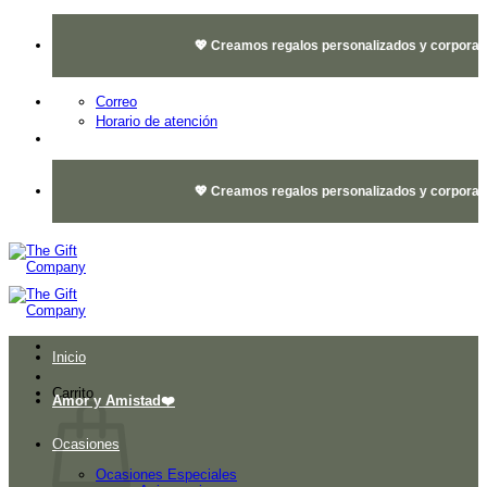
Saltar
al
💖 Creamos regalos personalizados y corporativos
contenido
Correo
Horario de atención
💖 Creamos regalos personalizados y corporativos
Inicio
Carrito
Amor y Amistad❤️
Ocasiones
Ocasiones Especiales