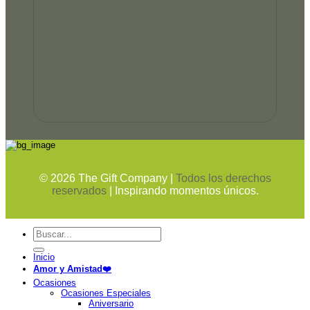
©
2026
The Gift Company |
Todos los derechos
reservados
| Inspirando momentos únicos.
Buscar
por:
Inicio
Amor y Amistad❤️
Ocasiones
Ocasiones Especiales
Aniversario