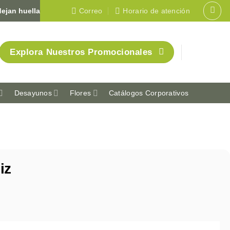
 huella en Colombia 🇨🇴
Correo
Horario de atención
Explora Nuestros Promocionales
Desayunos
Flores
Catálogos Corporativos
iz