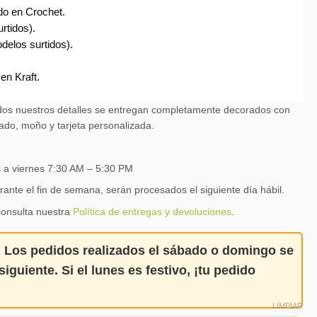
do en Crochet.
rtidos).
delos surtidos).
en Kraft.
os nuestros detalles se entregan completamente decorados con
ado, moño y tarjeta personalizada.
s a viernes 7:30 AM – 5:30 PM
rante el fin de semana, serán procesados el siguiente día hábil.
consulta nuestra
Política de entregas y devoluciones
.
:
Los pedidos realizados el
sábado o domingo
se
siguiente
. Si el lunes es festivo,
¡tu pedido
LIMPIAR