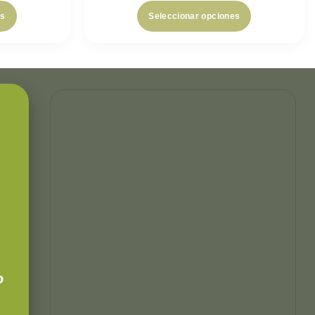
es
Seleccionar opciones
o