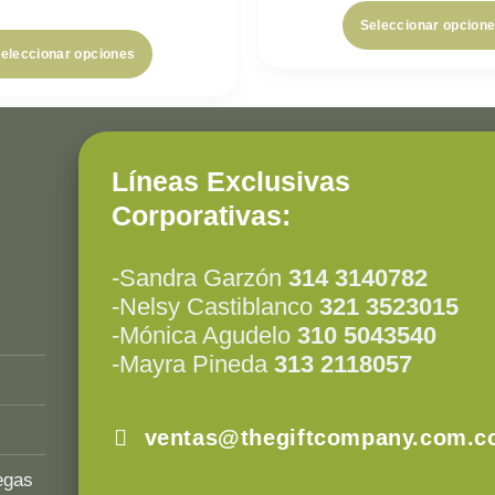
Seleccionar opcion
eleccionar opciones
Líneas Exclusivas
Corporativas:
-Sandra Garzón
314 3140782
-Nelsy Castiblanco
321 3523015
-Mónica Agudelo
310 5043540
-Mayra Pineda
313 2118057
ventas@thegiftcompany.com.c
egas