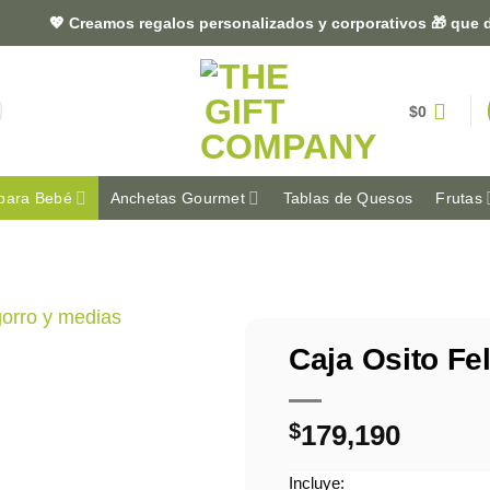
💖 Creamos regalos personalizados y corporativos 🎁 que dejan
$
0
para Bebé
Anchetas Gourmet
Tablas de Quesos
Frutas
Caja Osito Fel
$
179,190
Incluye: