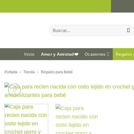
Saltar
al
contenido
Buscar
por:
Inicio
Amor y Amistad❤️
Ocasiones
Regalos 
Portada
»
Tienda
»
Regalos para Bebé