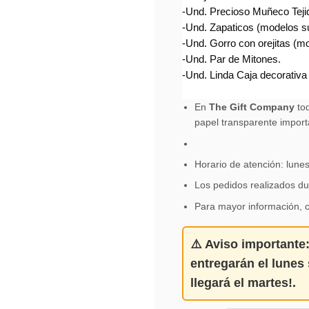
-Und. Precioso Muñeco Teji
-Und. Zapaticos (modelos su
-Und. Gorro con orejitas (mo
-Und. Par de Mitones.
-Und. Linda Caja decorativa 
En
The Gift Company
tod
papel transparente import
Horario de atención: lune
Los pedidos realizados du
Para mayor información, 
⚠️
Aviso importante
entregarán el
lunes 
llegará el martes!
.