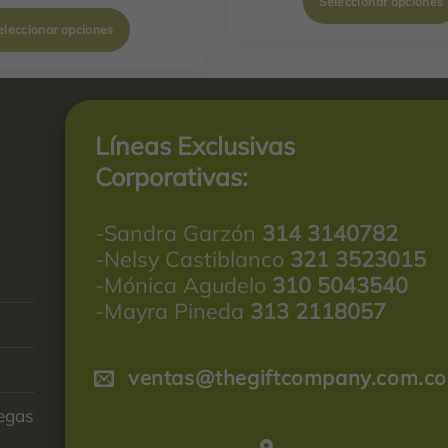
Seleccionar opciones
eleccionar opciones
Líneas Exclusivas
Corporativas:
-Sandra Garzón
314 3140782
-Nelsy Castiblanco
321 3523015
-Mónica Agudelo
310 5043540
-Mayra Pineda
313 2118057
ventas@thegiftcompany.com.co
regas