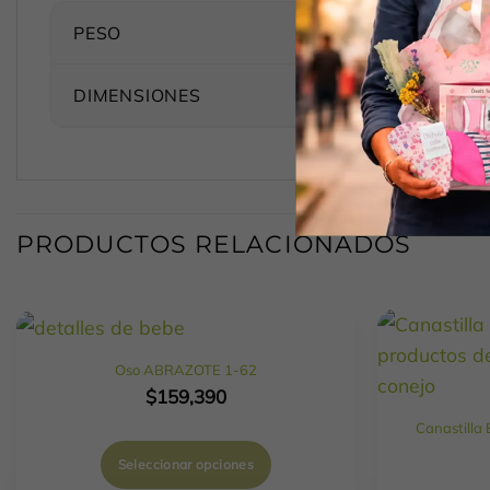
PESO
DIMENSIONES
PRODUCTOS RELACIONADOS
Oso ABRAZOTE 1-62
$
159,390
Canastill
Seleccionar opciones