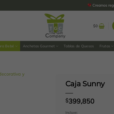
Creamos regalos perso
$
0
ara Bebé
Anchetas Gourmet
Tablas de Quesos
Frutas
Caja Sunny
399,850
$
Incluye: