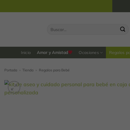
Saltar
al
contenido
Buscar
por:
Inicio
Amor y Amistad
Ocasiones
Regalos p
Portada
»
Tienda
»
Regalos para Bebé