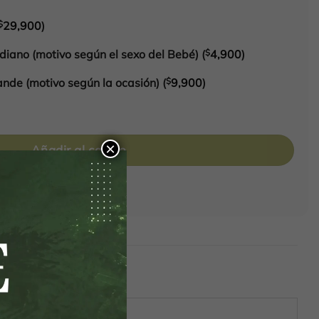
$
29,900
)
iano (motivo según el sexo del Bebé)
(
$
4,900
)
nde (motivo según la ocasión)
(
$
9,900
)
×
Añadir al carrito