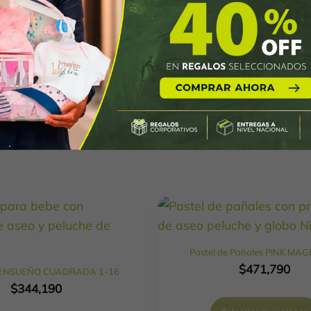
3 kg
30 × 30 × 30 cm
Pastel de Pañales PINK MAG
$
471,790
a ENSUEÑO CUADRADA 1-16
$
344,190