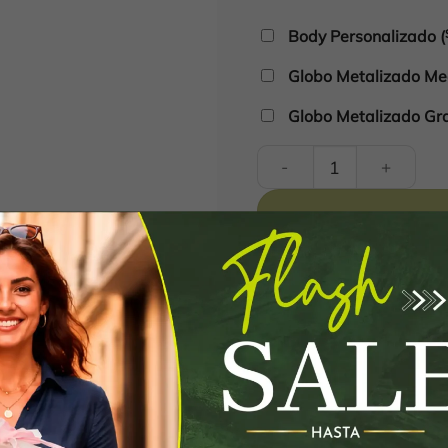
Body Personalizado
(
Globo Metalizado Med
Globo Metalizado Gra
Caja Sunny cantidad
Información adicional
Valoraciones (0)