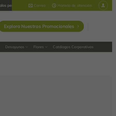
nalizados y corporativos
Correo
que dejan huella en Colombia
Horario de atención
Explora Nuestros Promocionales
Desayunos
Flores
Catálogos Corporativos