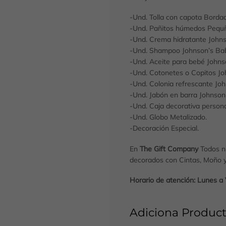
-Und. Tolla con capota Borda
-Und. Pañitos húmedos Pequñ
-Und. Crema hidratante John
-Und. Shampoo Johnson’s Ba
-Und. Aceite para bebé Johns
-Und. Cotonetes o Copitos Jo
-Und. Colonia refrescante Jo
-Und. Jabón en barra Johnson
-Und. Caja decorativa person
-Und. Globo Metalizado.
-Decoración Especial.
En
The Gift Company
Todos n
decorados con Cintas, Moño y 
Horario de atención: Lunes 
Adiciona Product