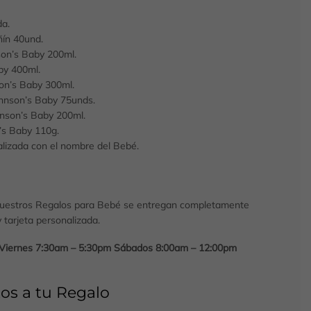
da.
ín 40und.
son’s Baby 200ml.
by 400ml.
on’s Baby 300ml.
hnson’s Baby 75unds.
hnson’s Baby 200ml.
’s Baby 110g.
alizada con el nombre del Bebé.
uestros Regalos para Bebé se entregan completamente
tarjeta personalizada.
a Viernes 7:30am – 5:30pm Sábados 8:00am – 12:00pm
os a tu Regalo