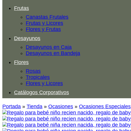
Frutas
Canastas Frutales
Frutas y Licores
Flores y Frutas
Desayunos
Desayunos en Caja
Desayunos en Bandeja
Flores
Rosas
Tropicales
Flores y Licores
Catálogos Corporativos
Portada
»
Tienda
»
Ocasiones
»
Ocasiones Especiales