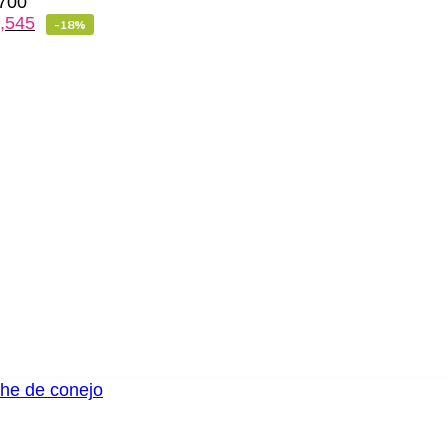
700
,545
-18%