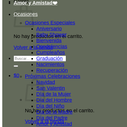
Carrito
Amor y Amistad❤️
Ocasiones
Ocasiones Especiales
Aniversario
Baby Shower
No hay productos en el carrito.
Bienvenida
Condolencias
Volver a la tienda
Cumpleaños
Buscar
Graduación
por:
Nacimientos
Recuperación
$
0
Próximas Celebraciones
Navidad
San Valentin
Día de la Mujer
Día del Hombre
Día del Niño
No hay productos en el carrito.
Día de la Madre
Día del Padre
Volver a la tienda
Amor y Amistad