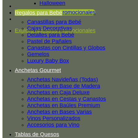
Halloween
Explora Nuestros Promocionales
Regalos para Bebé
Canastillas para Bebé
Cajas Decorativas
Explora Nuestros Promocionales
Detalles para Bebé
Pastel de Pañales
Canastas con Cintillas y Globos
Gemelos
Luxury Baby Box
Anchetas Gourmet
Anchetas Navideñas (Todas)
Anchetas en Base de Madera
Anchetas en Caja Deluxe
Anchetas en Cestas y Canastos
Anchetas en Baúles Premium
Anchetas en Bases Varias
Vinos Personalizados
Accesorios para Vino
Tablas de Quesos