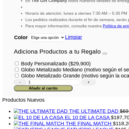
En
The Gift Company
todos nuestros detalles se entre
Horario de atención: lunes a viernes 7:30 AM – 5:30 PM
Los pedidos realizados durante el fin de semana, serán p
Para mayor información, consulta nuestra
Política de en
Limpiar
Color
Adiciona Productos a tu Regalo
Body Personalizado
(
$
29,900
)
Globo Metalizado Mediano (motivo según el se
Globo Metalizado Grande (motivo según la oca
Caja
Rincón
Añadir al carrito
de
Ternura
Productos Nuevos
cantidad
THE ULTIMATE DAD
$
69
EL 10 DE LA CASA
$
187,7
THE FINAL MATCH
$
118,2