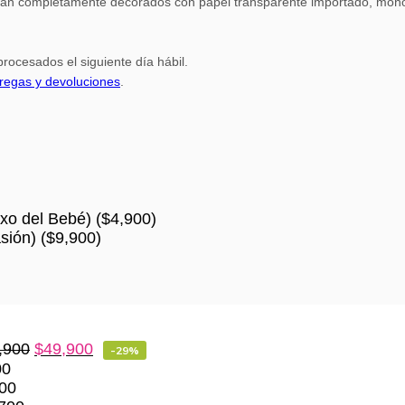
gan completamente decorados con papel transparente importado, moño 
rocesados el siguiente día hábil.
tregas y devoluciones
.
xo del Bebé)
(
$
4,900
)
sión)
(
$
9,900
)
,900
$
49,900
-29%
00
00