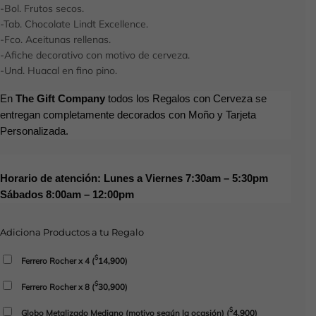
-Bol. Frutos secos.
-Tab. Chocolate Lindt Excellence.
-Fco. Aceitunas rellenas.
-Afiche decorativo con motivo de cerveza.
-Und. Huacal en fino pino.
En
The Gift Company
todos los Regalos con Cerveza se
entregan completamente decorados con Moño y Tarjeta
Personalizada.
Horario de atención: Lunes a Viernes 7:30am – 5:30pm
Sábados 8:00am – 12:00pm
Adiciona Productos a tu Regalo
$
Ferrero Rocher x 4
(
14,900
)
$
Ferrero Rocher x 8
(
30,900
)
$
Globo Metalizado Mediano (motivo según la ocasión)
(
4,900
)