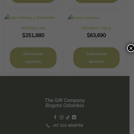
Whiskey Love
Heineken + Mug
$
251,880
$
63,690
×
Seleccionar
Seleccionar
opciones
opciones
The Gift Company
Bogota Colombia
+57 310 4008758