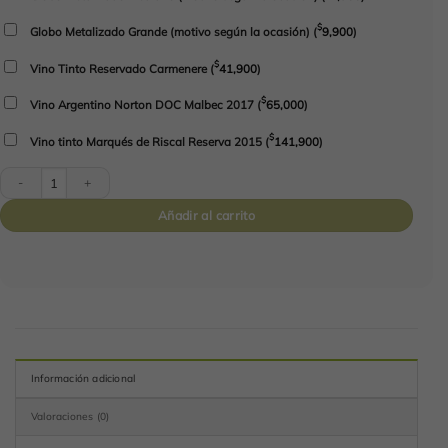
$
Globo Metalizado Grande (motivo según la ocasión)
(
9,900
)
$
Vino Tinto Reservado Carmenere
(
41,900
)
$
Vino Argentino Norton DOC Malbec 2017
(
65,000
)
$
Vino tinto Marqués de Riscal Reserva 2015
(
141,900
)
Wonderful Beer cantidad
Añadir al carrito
Información adicional
Valoraciones (0)