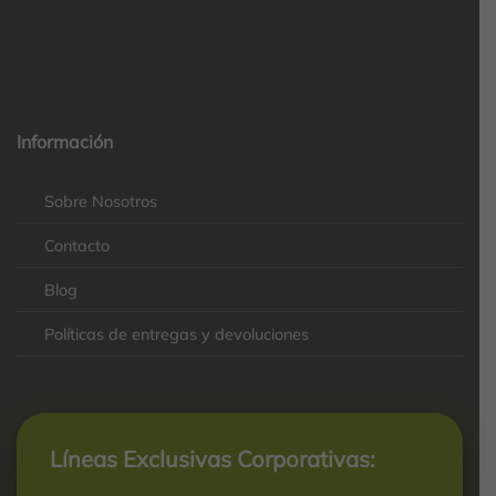
Top
Rated
service
Información
2025-
Sobre Nosotros
Contacto
Blog
Políticas de entregas y devoluciones
Líneas Exclusivas Corporativas: