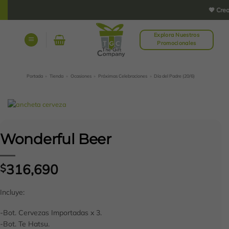
Saltar
💖 Creamo
al
contenido
Explora Nuestros
Promocionales
Portada
»
Tienda
»
Ocasiones
»
Próximas Celebraciones
»
Día del Padre (20/6)
Wonderful Beer
316,690
$
Incluye:
-Bot. Cervezas Importadas x 3.
-Bot. Te Hatsu.