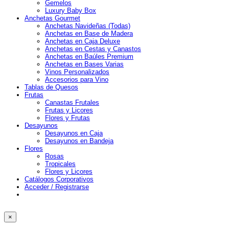
Gemelos
Luxury Baby Box
Anchetas Gourmet
Anchetas Navideñas (Todas)
Anchetas en Base de Madera
Anchetas en Caja Deluxe
Anchetas en Cestas y Canastos
Anchetas en Baúles Premium
Anchetas en Bases Varias
Vinos Personalizados
Accesorios para Vino
Tablas de Quesos
Frutas
Canastas Frutales
Frutas y Licores
Flores y Frutas
Desayunos
Desayunos en Caja
Desayunos en Bandeja
Flores
Rosas
Tropicales
Flores y Licores
Catálogos Corporativos
Acceder / Registrarse
×