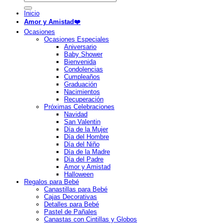
por:
Inicio
Amor y Amistad❤️
Ocasiones
Ocasiones Especiales
Aniversario
Baby Shower
Bienvenida
Condolencias
Cumpleaños
Graduación
Nacimientos
Recuperación
Próximas Celebraciones
Navidad
San Valentin
Día de la Mujer
Día del Hombre
Día del Niño
Día de la Madre
Día del Padre
Amor y Amistad
Halloween
Regalos para Bebé
Canastillas para Bebé
Cajas Decorativas
Detalles para Bebé
Pastel de Pañales
Canastas con Cintillas y Globos