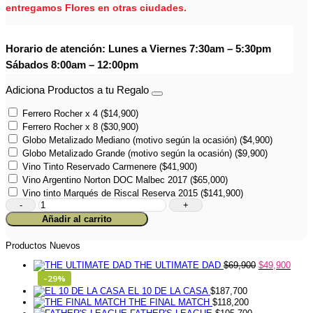
entregamos Flores en otras ciudades.
Horario de atención: Lunes a Viernes 7:30am – 5:30pm
Sábados 8:00am – 12:00pm
Adiciona Productos a tu Regalo
Ferrero Rocher x 4
(
$
14,900
)
Ferrero Rocher x 8
(
$
30,900
)
Globo Metalizado Mediano (motivo según la ocasión)
(
$
4,900
)
Globo Metalizado Grande (motivo según la ocasión)
(
$
9,900
)
Vino Tinto Reservado Carmenere
(
$
41,900
)
Vino Argentino Norton DOC Malbec 2017
(
$
65,000
)
Vino tinto Marqués de Riscal Reserva 2015
(
$
141,900
)
Cerveza
Cariñosa
Añadir al carrito
cantidad
Productos Nuevos
THE ULTIMATE DAD
$
69,900
$
49,900
-29%
EL 10 DE LA CASA
$
187,700
THE FINAL MATCH
$
118,200