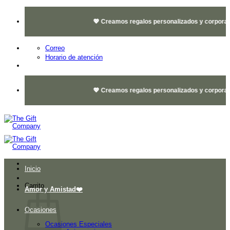
Saltar
al
💖 Creamos regalos personalizados y corporativo
contenido
Correo
Horario de atención
💖 Creamos regalos personalizados y corporativo
Inicio
Carrito
Amor y Amistad❤️
Ocasiones
Ocasiones Especiales