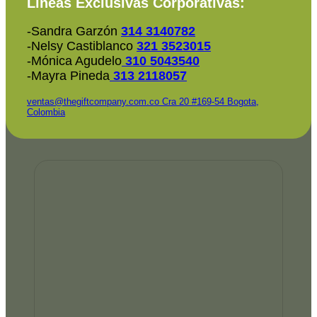
Líneas Exclusivas Corporativas:
-Sandra Garzón
314 3140782
-Nelsy Castiblanco
321 3523015
-Mónica Agudelo
310 5043540
-Mayra Pineda
313 2118057
ventas@thegiftcompany.com.co
Cra 20 #169-54 Bogota,
Colombia