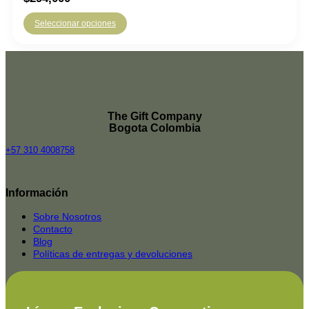
Seleccionar opciones
The Gift Company
Bogota Colombia
+57 310 4008758
Top
Rated
Información
service
2025-
Sobre Nosotros
Contacto
Blog
Políticas de entregas y devoluciones