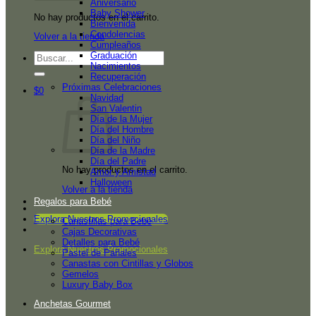
Aniversario
Baby Shower
No hay productos en el carrito.
Bienvenida
Condolencias
Volver a la tienda
Cumpleaños
Graduación
Buscar
Nacimientos
por:
Recuperación
Próximas Celebraciones
$
0
Navidad
San Valentin
Día de la Mujer
Día del Hombre
Día del Niño
Día de la Madre
Día del Padre
No hay productos en el carrito.
Amor y Amistad
Halloween
Volver a la tienda
Regalos para Bebé
Explora Nuestros Promocionales
Canastillas para Bebé
Cajas Decorativas
Detalles para Bebé
Explora Nuestros Promocionales
Pastel de Pañales
Canastas con Cintillas y Globos
Gemelos
Luxury Baby Box
Anchetas Gourmet