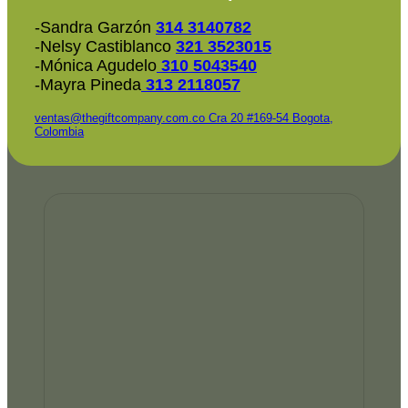
-Sandra Garzón
314 3140782
-Nelsy Castiblanco
321 3523015
-Mónica Agudelo
310 5043540
-Mayra Pineda
313 2118057
ventas@thegiftcompany.com.co
Cra 20 #169-54 Bogota,
Colombia