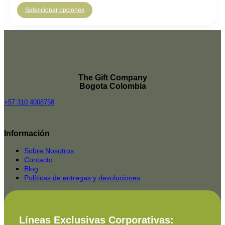
Seleccionar opciones
The Gift Company
Bogota Colombia
+57 310 4008758
Top
Rated
Información
service
2025-
Sobre Nosotros
Contacto
Blog
Políticas de entregas y devoluciones
Líneas Exclusivas Corporativas: