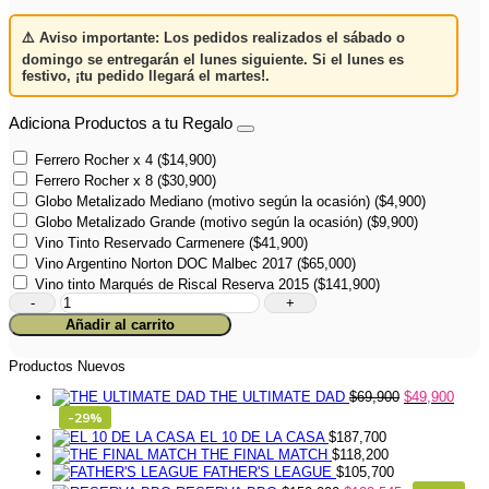
⚠️
Aviso importante:
Los pedidos realizados el
sábado o
domingo
se entregarán el
lunes siguiente
. Si el lunes es
festivo,
¡tu pedido llegará el martes!
.
Adiciona Productos a tu Regalo
Ferrero Rocher x 4
(
$
14,900
)
Ferrero Rocher x 8
(
$
30,900
)
Globo Metalizado Mediano (motivo según la ocasión)
(
$
4,900
)
Globo Metalizado Grande (motivo según la ocasión)
(
$
9,900
)
Vino Tinto Reservado Carmenere
(
$
41,900
)
Vino Argentino Norton DOC Malbec 2017
(
$
65,000
)
Vino tinto Marqués de Riscal Reserva 2015
(
$
141,900
)
Set
de
Añadir al carrito
2
Mugs
Palo
Productos Nuevos
y
THE ULTIMATE DAD
$
69,900
$
49,900
Astilla
cantidad
-29%
EL 10 DE LA CASA
$
187,700
THE FINAL MATCH
$
118,200
FATHER'S LEAGUE
$
105,700