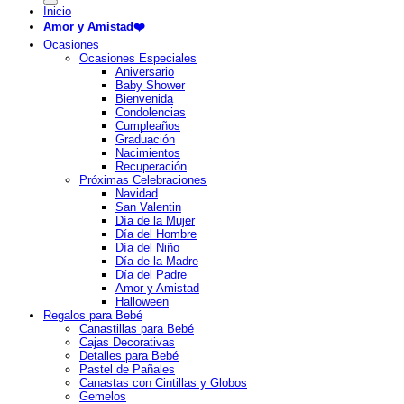
Inicio
Amor y Amistad❤️
Ocasiones
Ocasiones Especiales
Aniversario
Baby Shower
Bienvenida
Condolencias
Cumpleaños
Graduación
Nacimientos
Recuperación
Próximas Celebraciones
Navidad
San Valentin
Día de la Mujer
Día del Hombre
Día del Niño
Día de la Madre
Día del Padre
Amor y Amistad
Halloween
Regalos para Bebé
Canastillas para Bebé
Cajas Decorativas
Detalles para Bebé
Pastel de Pañales
Canastas con Cintillas y Globos
Gemelos