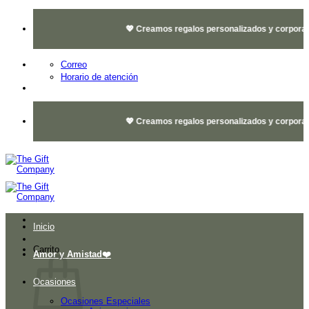
Saltar
al
💖 Creamos regalos personalizados y corporativo
contenido
Correo
Horario de atención
💖 Creamos regalos personalizados y corporativo
Inicio
Carrito
Amor y Amistad❤️
Ocasiones
Ocasiones Especiales