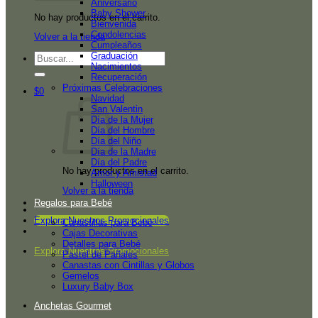
Aniversario
Baby Shower
No hay productos en el carrito.
Bienvenida
Condolencias
Volver a la tienda
Cumpleaños
Graduación
Buscar
Nacimientos
por:
Recuperación
Próximas Celebraciones
$
0
Navidad
San Valentin
Día de la Mujer
Día del Hombre
Día del Niño
Día de la Madre
Día del Padre
No hay productos en el carrito.
Amor y Amistad
Halloween
Volver a la tienda
Regalos para Bebé
Explora Nuestros Promocionales
Canastillas para Bebé
Cajas Decorativas
Detalles para Bebé
Explora Nuestros Promocionales
Pastel de Pañales
Canastas con Cintillas y Globos
Gemelos
Luxury Baby Box
Anchetas Gourmet