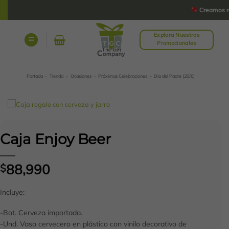
Saltar
Creamos rega
al
contenido
Explora Nuestros
Promocionales
Portada
»
Tienda
»
Ocasiones
»
Próximas Celebraciones
»
Día del Padre (20/6)
Caja Enjoy Beer
88,990
$
Incluye:
-Bot. Cerveza importada.
-Und. Vaso cervecero en plástico con vinilo decorativo de