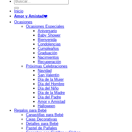
Buscar
por:
Inicio
Amor y Amistad❤️
Ocasiones
Ocasiones Especiales
Aniversario
Baby Shower
Bienvenida
Condolencias
Cumpleaños
Graduación
Nacimientos
Recuperación
Próximas Celebraciones
Navidad
San Valentin
Día de la Mujer
Día del Hombre
Día del Niño
Día de la Madre
Día del Padre
Amor y Amistad
Halloween
Regalos para Bebé
Canastillas para Bebé
Cajas Decorativas
Detalles para Bebé
Pastel de Pañales