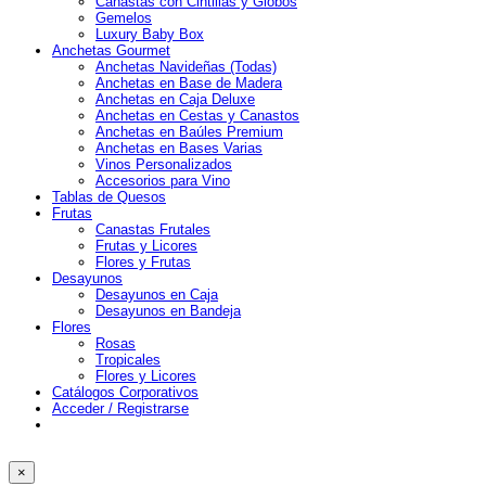
Canastas con Cintillas y Globos
Gemelos
Luxury Baby Box
Anchetas Gourmet
Anchetas Navideñas (Todas)
Anchetas en Base de Madera
Anchetas en Caja Deluxe
Anchetas en Cestas y Canastos
Anchetas en Baúles Premium
Anchetas en Bases Varias
Vinos Personalizados
Accesorios para Vino
Tablas de Quesos
Frutas
Canastas Frutales
Frutas y Licores
Flores y Frutas
Desayunos
Desayunos en Caja
Desayunos en Bandeja
Flores
Rosas
Tropicales
Flores y Licores
Catálogos Corporativos
Acceder / Registrarse
×