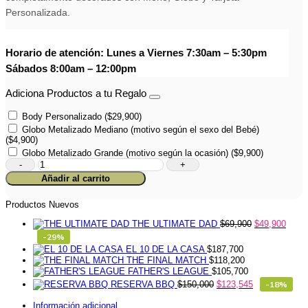
Personalizada.
Horario de atención: Lunes a Viernes 7:30am – 5:30pm
Sábados 8:00am – 12:00pm
Adiciona Productos a tu Regalo
Body Personalizado
(
$
29,900
)
Globo Metalizado Mediano (motivo según el sexo del Bebé)
(
$
4,900
)
Globo Metalizado Grande (motivo según la ocasión)
(
$
9,900
)
Set
CUIDADO
Añadir al carrito
DEL
BEBE
1-
Productos Nuevos
65
THE ULTIMATE DAD
$
69,900
$
49,900
cantidad
-29%
EL 10 DE LA CASA
$
187,700
THE FINAL MATCH
$
118,200
FATHER'S LEAGUE
$
105,700
RESERVA BBQ
$
150,000
$
123,545
-18%
Información adicional