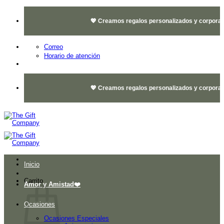
Saltar
al
💖 Creamos regalos personalizados y corporativo
contenido
Correo
Horario de atención
💖 Creamos regalos personalizados y corporativo
Inicio
Carrito
Amor y Amistad❤️
Ocasiones
Ocasiones Especiales