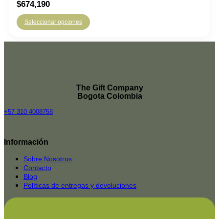
$
674,190
Seleccionar opciones
The Gift Company
Bogota Colombia
+57 310 4008758
Top
Rated
Información
service
2025-
Sobre Nosotros
Contacto
Blog
Políticas de entregas y devoluciones