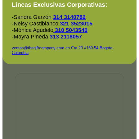
Líneas Exclusivas Corporativas:
-Sandra Garzón
314 3140782
-Nelsy Castiblanco
321 3523015
-Mónica Agudelo
310 5043540
-Mayra Pineda
313 2118057
ventas@thegiftcompany.com.co
Cra 20 #169-54 Bogota,
Colombia