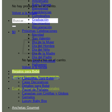
Aniversario
Baby Shower
No hay productos en el carrito.
Bienvenida
Condolencias
Volver a la tienda
Cumpleaños
Graduación
Buscar
Nacimientos
por:
Recuperación
Próximas Celebraciones
$
0
Navidad
San Valentin
Día de la Mujer
Día del Hombre
Día del Niño
Día de la Madre
Día del Padre
No hay productos en el carrito.
Amor y Amistad
Halloween
Volver a la tienda
Regalos para Bebé
Explora Nuestros Promocionales
Canastillas para Bebé
Cajas Decorativas
Detalles para Bebé
Explora Nuestros Promocionales
Pastel de Pañales
Canastas con Cintillas y Globos
Gemelos
Luxury Baby Box
Anchetas Gourmet