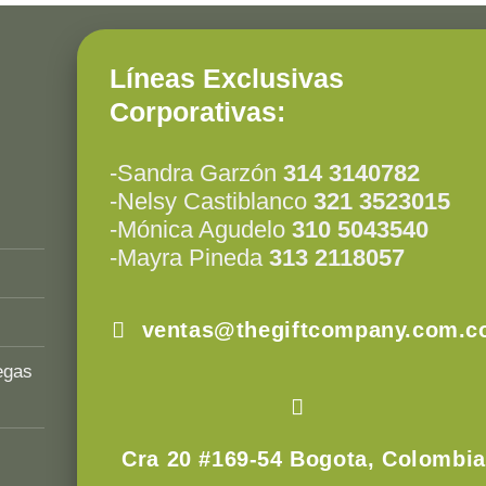
Líneas Exclusivas
Corporativas:
-Sandra Garzón
314 3140782
-Nelsy Castiblanco
321 3523015
-Mónica Agudelo
310 5043540
-Mayra Pineda
313 2118057
ventas@thegiftcompany.com.c
egas
Cra 20 #169-54 Bogota, Colombia