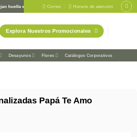
ella en Colombia 🇨🇴
Correo
Horario de atención
Explora Nuestros Promocionales
Desayunos
Flores
Catálogos Corporativos
nalizadas Papá Te Amo