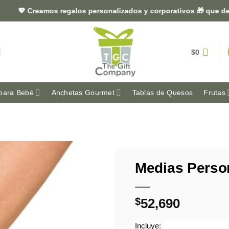
 Creamos regalos personalizados y corporativos 🎁 que dejan hu
$
0
para Bebé
Anchetas Gourmet
Tablas de Quesos
Frutas
Medias Perso
$
52,690
Incluye: