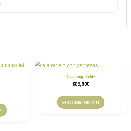
m
Caja King Daddy
$
85,800
Seleccionar opciones
es