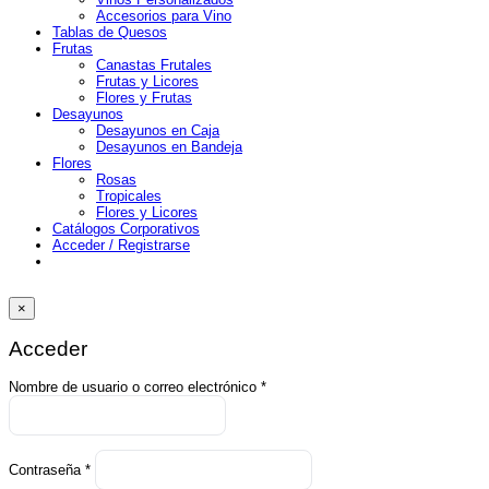
Accesorios para Vino
Tablas de Quesos
Frutas
Canastas Frutales
Frutas y Licores
Flores y Frutas
Desayunos
Desayunos en Caja
Desayunos en Bandeja
Flores
Rosas
Tropicales
Flores y Licores
Catálogos Corporativos
Acceder / Registrarse
×
Acceder
Obligatorio
Nombre de usuario o correo electrónico
*
Obligatorio
Contraseña
*