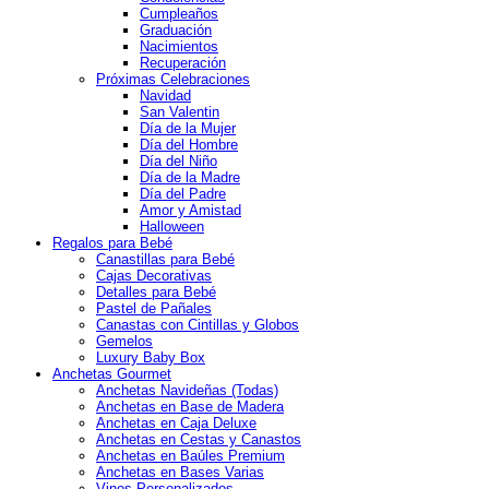
Cumpleaños
Graduación
Nacimientos
Recuperación
Próximas Celebraciones
Navidad
San Valentin
Día de la Mujer
Día del Hombre
Día del Niño
Día de la Madre
Día del Padre
Amor y Amistad
Halloween
Regalos para Bebé
Canastillas para Bebé
Cajas Decorativas
Detalles para Bebé
Pastel de Pañales
Canastas con Cintillas y Globos
Gemelos
Luxury Baby Box
Anchetas Gourmet
Anchetas Navideñas (Todas)
Anchetas en Base de Madera
Anchetas en Caja Deluxe
Anchetas en Cestas y Canastos
Anchetas en Baúles Premium
Anchetas en Bases Varias
Vinos Personalizados