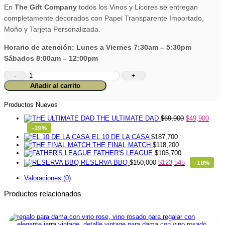
En
The Gift Company
todos los Vinos y Licores se entregan
completamente decorados con Papel Transparente Importado,
Moño y Tarjeta Personalizada.
Horario de atención: Lunes a Viernes 7:30am – 5:30pm
Sábados 8:00am – 12:00pm
Accesorios
Vinopack
Añadir al carrito
cantidad
Productos Nuevos
THE ULTIMATE DAD
$
69,900
$
49,900
-29%
EL 10 DE LA CASA
$
187,700
THE FINAL MATCH
$
118,200
FATHER'S LEAGUE
$
105,700
RESERVA BBQ
$
150,000
$
123,545
-18%
Valoraciones (0)
Productos relacionados