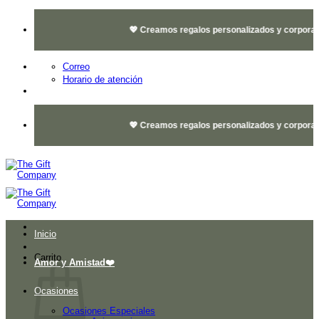
Saltar
al
💖 Creamos regalos personalizados y corporativo
contenido
Correo
Horario de atención
💖 Creamos regalos personalizados y corporativo
Inicio
Carrito
Amor y Amistad❤️
Ocasiones
Ocasiones Especiales