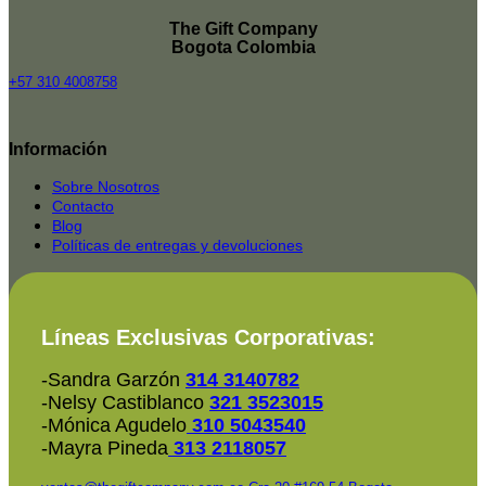
The Gift Company
Bogota Colombia
+57 310 4008758
Top
Rated
Información
service
2025-
Sobre Nosotros
Contacto
Blog
Políticas de entregas y devoluciones
Líneas Exclusivas Corporativas:
-Sandra Garzón
314 3140782
-Nelsy Castiblanco
321 3523015
-Mónica Agudelo
310 5043540
-Mayra Pineda
313 2118057