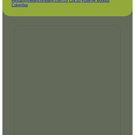
ventas@thegiftcompany.com.co
Cra 20 #169-54 Bogota,
Colombia