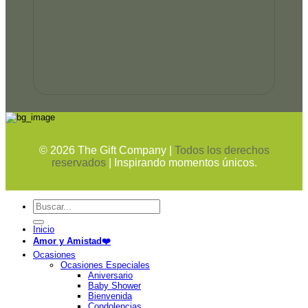
©
2026
The Gift Company |
Todos los derechos
reservados
| Inspirando momentos únicos.
Buscar
por:
Inicio
Amor y Amistad❤️
Ocasiones
Ocasiones Especiales
Aniversario
Baby Shower
Bienvenida
Condolencias