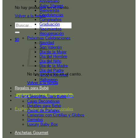
Aniversario
Baby Shower
No hay productos en el carrito.
Bienvenida
Condolencias
Volver a la tienda
Cumpleaños
Graduación
Buscar
Nacimientos
por:
Recuperación
Próximas Celebraciones
$
0
Navidad
San Valentin
Día de la Mujer
Día del Hombre
Día del Niño
Día de la Madre
Día del Padre
No hay productos en el carrito.
Amor y Amistad
Halloween
Volver a la tienda
Regalos para Bebé
Explora Nuestros Promocionales
Canastillas para Bebé
Cajas Decorativas
Detalles para Bebé
Explora Nuestros Promocionales
Pastel de Pañales
Canastas con Cintillas y Globos
Gemelos
Luxury Baby Box
Anchetas Gourmet