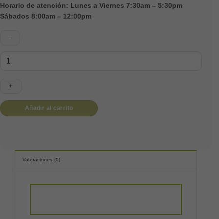
Horario de atención: Lunes a Viernes 7:30am – 5:30pm
Sábados 8:00am – 12:00pm
Accesorios
Tres
Medallas
cantidad
Añadir al carrito
Valoraciones (0)