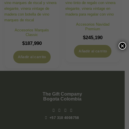
Accesorios Navidad
Premium
Accesorios Marqués
Classic
$
245,190
$
187,990
×
Añadir al carrito
Añadir al carrito
The Gift Company
Bogota Colombia
+57 310 4008758