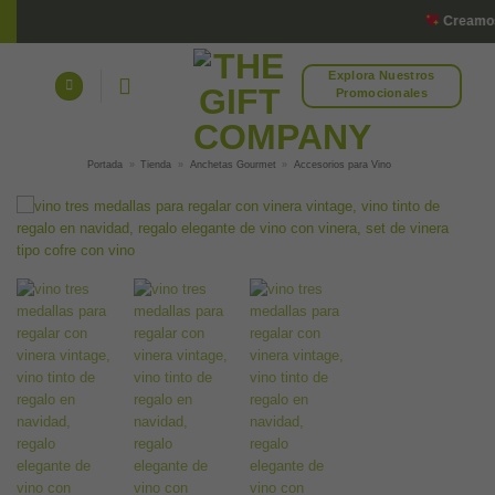
Saltar
Creamos r
al
contenido
Explora Nuestros
Promocionales
Portada
»
Tienda
»
Anchetas Gourmet
»
Accesorios para Vino