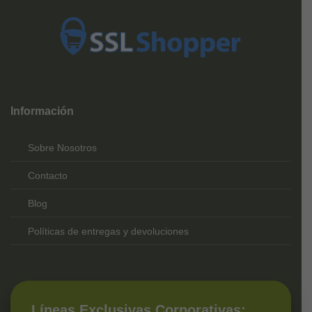
Top
Rated
service
Información
2025-
Sobre Nosotros
Contacto
Blog
Políticas de entregas y devoluciones
Líneas Exclusivas Corporativas: