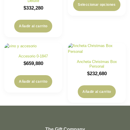
Deluxe
Seleccionar opciones
$
332,280
Añadir al carrito
Accesorio 0-1847
Ancheta Christmas Box
$
659,880
Personal
$
232,680
Añadir al carrito
Añadir al carrito
The Gift Company