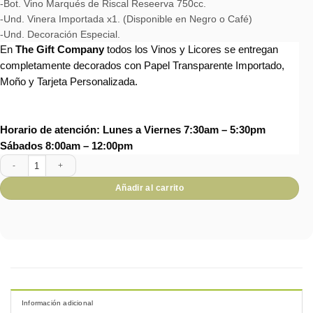
-Bot. Vino Marqués de Riscal Reseerva 750cc.
-Und. Vinera Importada x1. (Disponible en Negro o Café)
-Und. Decoración Especial.
En
The Gift Company
todos los Vinos y Licores se entregan
completamente decorados con Papel Transparente Importado,
Moño y Tarjeta Personalizada.
Horario de atención: Lunes a Viernes 7:30am – 5:30pm
Sábados 8:00am – 12:00pm
Accesorio 0-1849 cantidad
Añadir al carrito
Información adicional