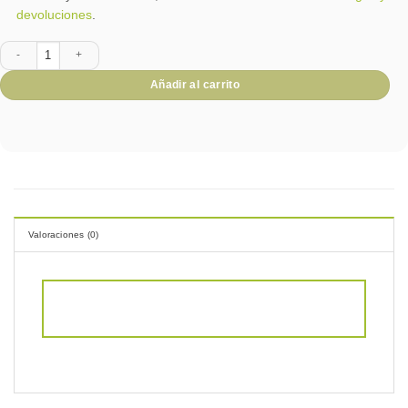
devoluciones
.
Ancheta Baúl Gourmet cantidad
Añadir al carrito
Valoraciones (0)