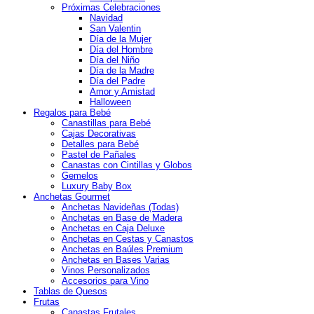
Próximas Celebraciones
Navidad
San Valentin
Día de la Mujer
Día del Hombre
Día del Niño
Día de la Madre
Día del Padre
Amor y Amistad
Halloween
Regalos para Bebé
Canastillas para Bebé
Cajas Decorativas
Detalles para Bebé
Pastel de Pañales
Canastas con Cintillas y Globos
Gemelos
Luxury Baby Box
Anchetas Gourmet
Anchetas Navideñas (Todas)
Anchetas en Base de Madera
Anchetas en Caja Deluxe
Anchetas en Cestas y Canastos
Anchetas en Baúles Premium
Anchetas en Bases Varias
Vinos Personalizados
Accesorios para Vino
Tablas de Quesos
Frutas
Canastas Frutales