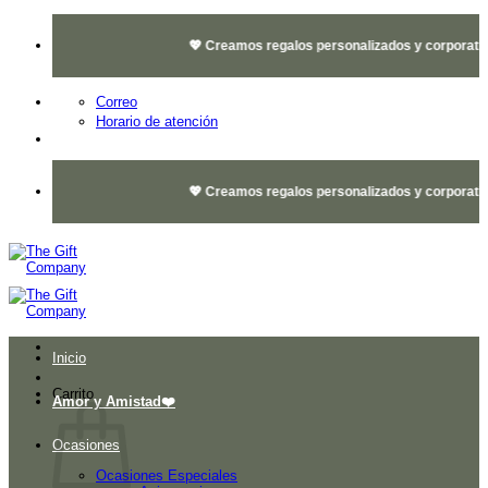
Saltar
al
💖 Creamos regalos personalizados y corporativos 
contenido
Correo
Horario de atención
💖 Creamos regalos personalizados y corporativos 
Inicio
Carrito
Amor y Amistad❤️
Ocasiones
Ocasiones Especiales