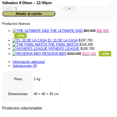
Sábados 8:00am – 12:00pm
Ancheta
1117
Añadir al carrito
-
21
cantidad
Productos Nuevos
THE ULTIMATE DAD
$
69,900
$
49,900
-29%
EL 10 DE LA CASA
$
187,700
THE FINAL MATCH
$
118,200
FATHER'S LEAGUE
$
105,700
RESERVA BBQ
$
150,000
$
123,545
-18%
Información adicional
Valoraciones (0)
Peso
2 kg
Dimensiones
40 × 40 × 45 cm
Productos relacionados