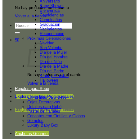
Aniversario
Baby Shower
No hay productos en el carrito.
Bienvenida
Condolencias
Volver a la tienda
Cumpleaños
Graduación
Buscar
Nacimientos
por:
Recuperación
Próximas Celebraciones
$
0
Navidad
San Valentin
Día de la Mujer
Día del Hombre
Día del Niño
Día de la Madre
Día del Padre
No hay productos en el carrito.
Amor y Amistad
Halloween
Volver a la tienda
Regalos para Bebé
Explora Nuestros Promocionales
Canastillas para Bebé
Cajas Decorativas
Detalles para Bebé
Explora Nuestros Promocionales
Pastel de Pañales
Canastas con Cintillas y Globos
Gemelos
Luxury Baby Box
Anchetas Gourmet