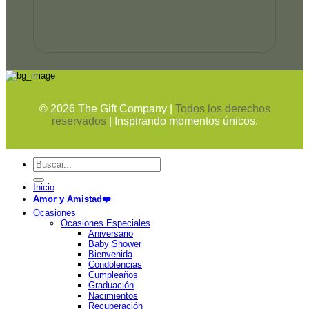
©
2026
The Gift Company |
Todos los derechos
reservados
| Inspirando momentos únicos.
Buscar
por:
Inicio
Amor y Amistad❤️
Ocasiones
Ocasiones Especiales
Aniversario
Baby Shower
Bienvenida
Condolencias
Cumpleaños
Graduación
Nacimientos
Recuperación