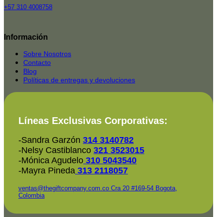
+57 310 4008758
Top
Rated
Información
service
2025-
Sobre Nosotros
Contacto
Blog
Políticas de entregas y devoluciones
Líneas Exclusivas Corporativas:
-Sandra Garzón
314 3140782
-Nelsy Castiblanco
321 3523015
-Mónica Agudelo
310 5043540
-Mayra Pineda
313 2118057
ventas@thegiftcompany.com.co
Cra 20 #169-54 Bogota,
Colombia