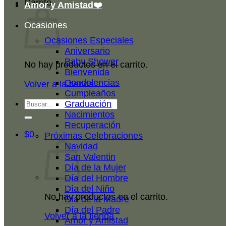
Carrito
Amor y Amistad❤️
Ocasiones
Ocasiones Especiales
Aniversario
Baby Shower
No hay productos en el carrito.
Bienvenida
Condolencias
Volver a la tienda
Cumpleaños
Buscar
Graduación
por:
Nacimientos
Recuperación
$
0
Próximas Celebraciones
Navidad
San Valentin
Día de la Mujer
Día del Hombre
Día del Niño
No hay productos en el carrito.
Día de la Madre
Día del Padre
Volver a la tienda
Amor y Amistad