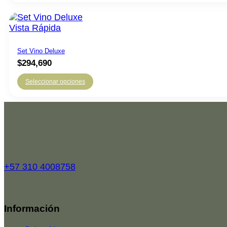
Vista Rápida
Set Vino Deluxe
$
294,690
Seleccionar opciones
+57 310 4008758
Top
Información
Rated
service