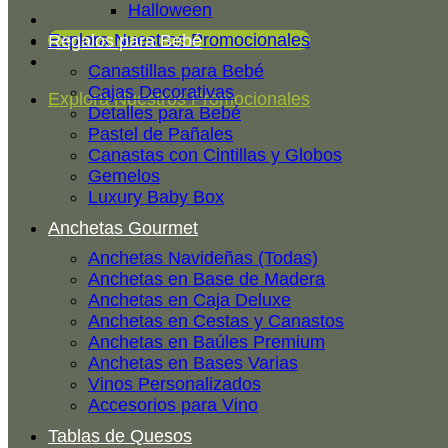
Halloween
Explora Nuestros Promocionales
Regalos para Bebé
Canastillas para Bebé
Cajas Decorativas
Explora Nuestros Promocionales
Detalles para Bebé
Pastel de Pañales
Canastas con Cintillas y Globos
Gemelos
Luxury Baby Box
Anchetas Gourmet
Anchetas Navideñas (Todas)
Anchetas en Base de Madera
Anchetas en Caja Deluxe
Anchetas en Cestas y Canastos
Anchetas en Baúles Premium
Anchetas en Bases Varias
Vinos Personalizados
Accesorios para Vino
Tablas de Quesos