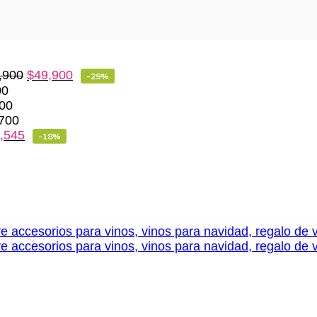
,900
$
49,900
-29%
00
00
700
,545
-18%