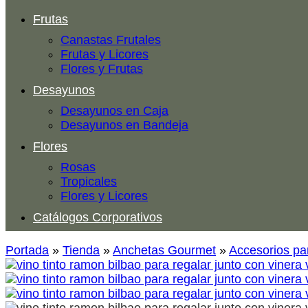
Frutas
Canastas Frutales
Frutas y Licores
Flores y Frutas
Desayunos
Desayunos en Caja
Desayunos en Bandeja
Flores
Rosas
Tropicales
Flores y Licores
Catálogos Corporativos
Portada
»
Tienda
»
Anchetas Gourmet
»
Accesorios pa