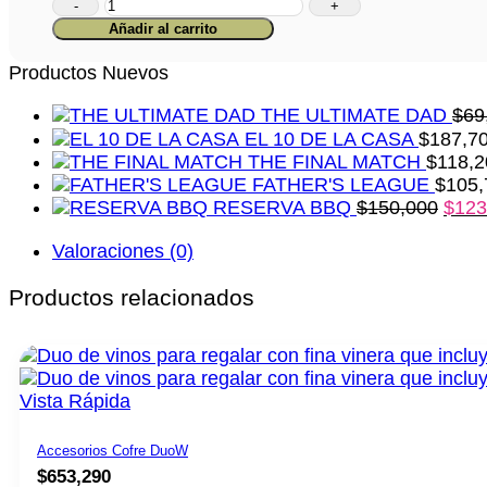
Accesorios
Ramón
Añadir al carrito
Bilbao
cantidad
Productos Nuevos
THE ULTIMATE DAD
$
69
EL 10 DE LA CASA
$
187,7
THE FINAL MATCH
$
118,2
FATHER'S LEAGUE
$
105,
RESERVA BBQ
$
150,000
$
123
Valoraciones (0)
Productos relacionados
Vista Rápida
Accesorios Cofre DuoW
$
653,290