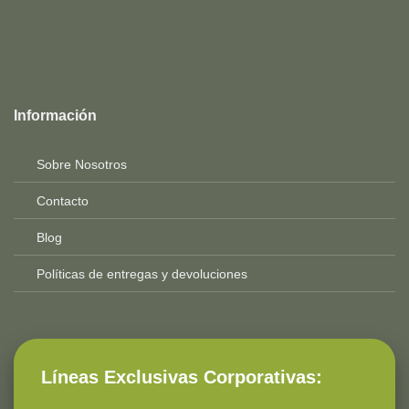
Top
Rated
service
Información
2025-
Sobre Nosotros
Contacto
Blog
Políticas de entregas y devoluciones
Líneas Exclusivas Corporativas: