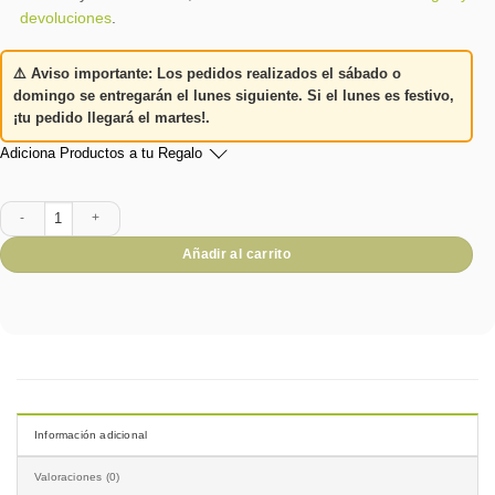
devoluciones
.
⚠️
Aviso importante:
Los pedidos realizados el
sábado o
domingo
se entregarán el
lunes siguiente
. Si el lunes es festivo,
¡tu pedido llegará el martes!
.
Adiciona Productos a tu Regalo
Abrazo en una cesta cantidad
Añadir al carrito
Información adicional
Valoraciones (0)