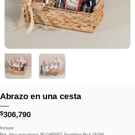
Abrazo en una cesta
$
306,790
Incluye:
Bot. Vino espumoso JP CHENET Sparkling Brut 187ML