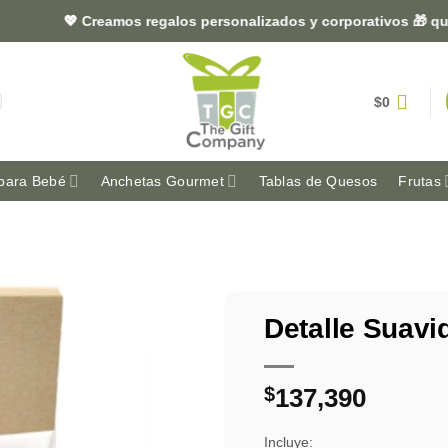
💖 Creamos regalos personalizados y corporativos 🎁 que deja
$
0
para Bebé
Anchetas Gourmet
Tablas de Quesos
Frutas
Detalle Suavi
$
137,390
Incluye: