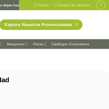
n huella en Colombia 🇨🇴
Correo
Horario de atención
Explora Nuestros Promocionales
Desayunos
Flores
Catálogos Corporativos
dad