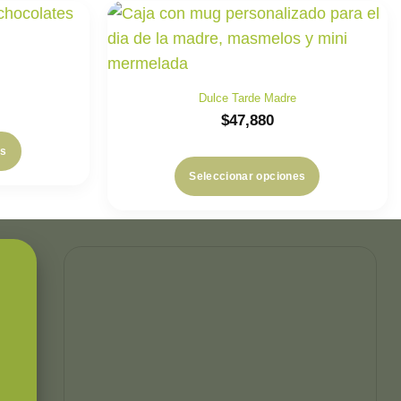
Dulce Tarde Madre
$
47,880
es
Seleccionar opciones