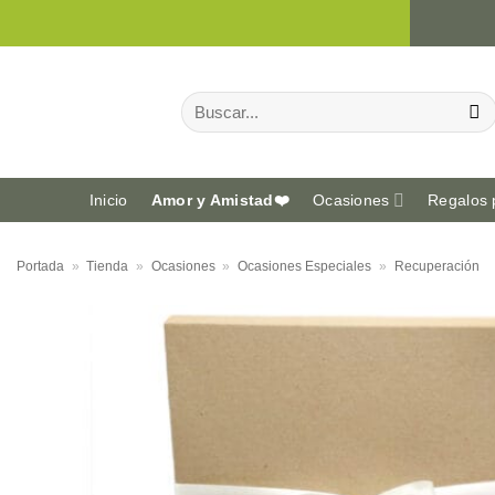
Saltar
al
contenido
Buscar
por:
Inicio
Amor y Amistad❤️
Ocasiones
Regalos 
Portada
»
Tienda
»
Ocasiones
»
Ocasiones Especiales
»
Recuperación