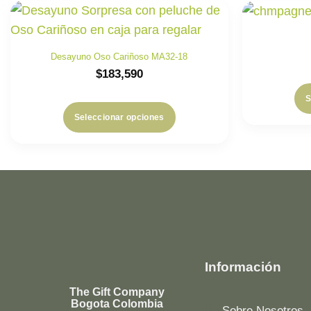
Desayuno Oso Cariñoso MA32-18
$
183,590
S
Seleccionar opciones
Información
The Gift Company
Bogota Colombia
Sobre Nosotros