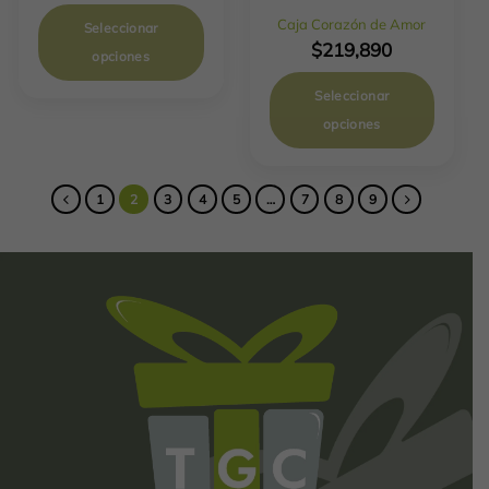
Caja Corazón de Amor
Seleccionar
$
219,890
opciones
Seleccionar
opciones
1
2
3
4
5
…
7
8
9