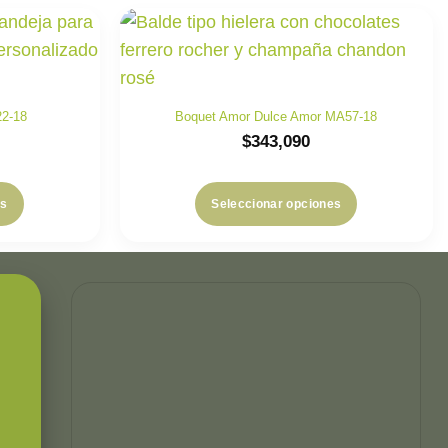
2-18
Boquet Amor Dulce Amor MA57-18
$
343,090
es
Seleccionar opciones