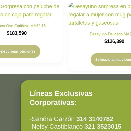
no Oso Cariñoso MA32-18
$
183,590
Desayuno Delicado MA2
$
126,390
eleccionar opciones
Seleccionar opcion
Líneas Exclusivas
Corporativas:
-Sandra Garzón
314 3140782
-Nelsy Castiblanco
321 3523015