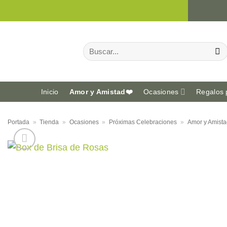
Saltar
al
contenido
Buscar
por:
Inicio
Amor y Amistad❤️
Ocasiones
Regalos 
Portada
»
Tienda
»
Ocasiones
»
Próximas Celebraciones
»
Amor y Amista