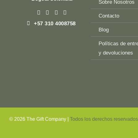
Sobre Nosotros
Contacto
+57 310 4008758
Blog
Políticas de entr
y devoluciones
Top
Rated
service
2025-
©
2026
The Gift Company |
Todos los derechos reservado