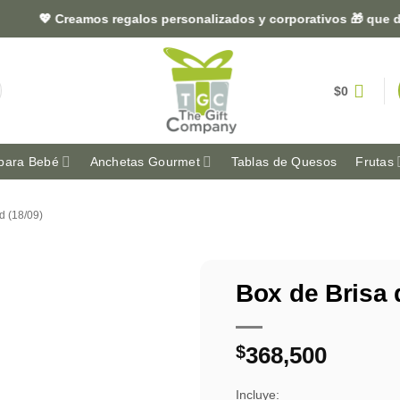
💖 Creamos regalos personalizados y corporativos 🎁 que dejan h
$
0
para Bebé
Anchetas Gourmet
Tablas de Quesos
Frutas
d (18/09)
Box de Brisa
$
368,500
Incluye: