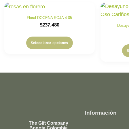
Floral DOCENA ROJA 4-05
$
237,480
Desayu
Seleccionar opciones
S
Información
The Gift Company
Bogota Colombia