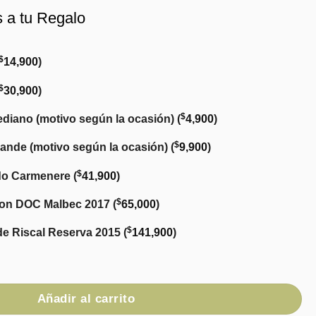
s a tu Regalo
$
14,900
)
$
30,900
)
$
diano (motivo según la ocasión)
(
4,900
)
$
ande (motivo según la ocasión)
(
9,900
)
$
do Carmenere
(
41,900
)
$
ton DOC Malbec 2017
(
65,000
)
$
de Riscal Reserva 2015
(
141,900
)
cantidad
Añadir al carrito