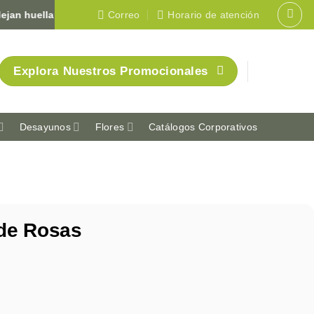
uella en Colombia 🇨🇴
Correo
Horario de atención
Explora Nuestros Promocionales
Desayunos
Flores
Catálogos Corporativos
 de Rosas