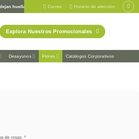
ella en Colombia 🇨🇴
Correo
Horario de atención
Explora Nuestros Promocionales
Desayunos
Flores
Catálogos Corporativos
na de rosas. *