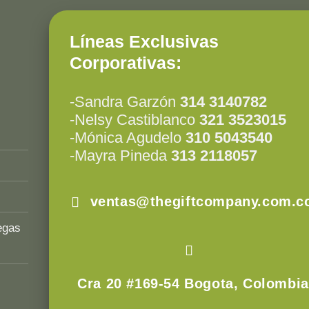
Líneas Exclusivas
Corporativas:
-Sandra Garzón
314 3140782
-Nelsy Castiblanco
321 3523015
-Mónica Agudelo
310 5043540
-Mayra Pineda
313 2118057
ventas@thegiftcompany.com.c
egas
Cra 20 #169-54 Bogota, Colombia