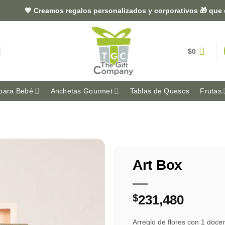
💖 Creamos regalos personalizados y corporativos 🎁 que dejan hu
$
0
para Bebé
Anchetas Gourmet
Tablas de Quesos
Frutas
Art Box
$
231,480
Arreglo de flores con 1 doce