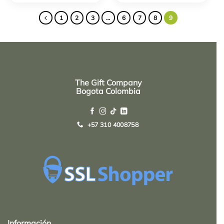
1
2
3
…
6
7
8
9
The Gift Company
Bogota Colombia
+57 310 4008758
Top
Rated
service
Información