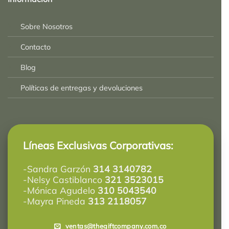
2025-
Sobre Nosotros
Contacto
Blog
Políticas de entregas y devoluciones
Líneas Exclusivas Corporativas:
-Sandra Garzón
314 3140782
-Nelsy Castiblanco
321 3523015
-Mónica Agudelo
310 5043540
-Mayra Pineda
313 2118057
ventas@thegiftcompany.com.co