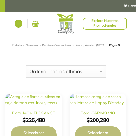
Saltar
💖 Creamo
al
contenido
Explora Nuestros
Promocionales
Portada
»
Ocasiones
»
Próximas Celebraciones
»
Amor y Amistad (18/09)
»
Página 9
FILTRAR
Floral MOM ELEGANCE
Floral CARIÑO MIO
$
225,480
$
200,280
Seleccionar
Seleccionar