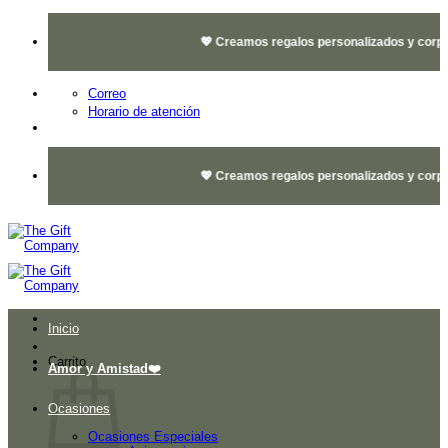
Saltar
al
💖 Creamos regalos personalizados y corpora
contenido
Correo
Horario de atención
💖 Creamos regalos personalizados y corpora
Inicio
Carrito
Amor y Amistad❤️
Ocasiones
Ocasiones Especiales