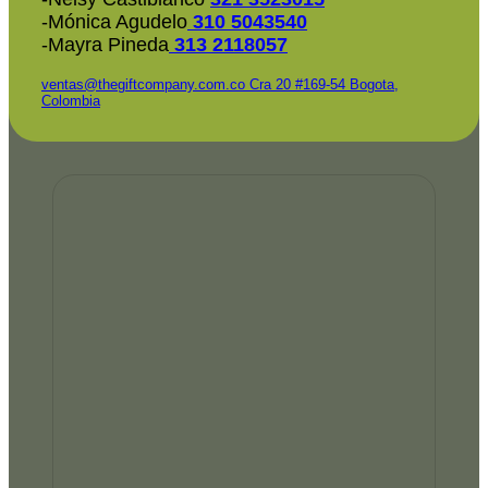
-Mónica Agudelo
310 5043540
-Mayra Pineda
313 2118057
ventas@thegiftcompany.com.co
Cra 20 #169-54 Bogota,
Colombia