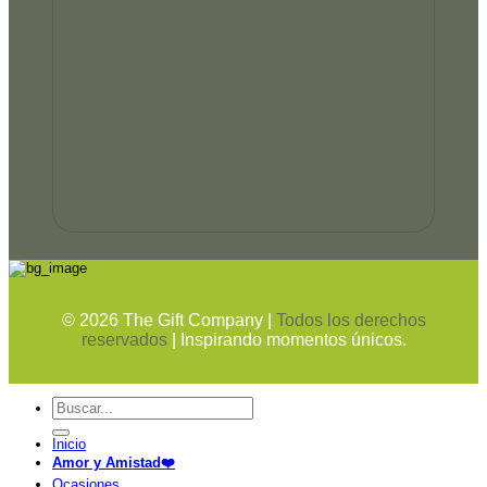
©
2026
The Gift Company |
Todos los derechos
reservados
| Inspirando momentos únicos.
Buscar
por:
Inicio
Amor y Amistad❤️
Ocasiones