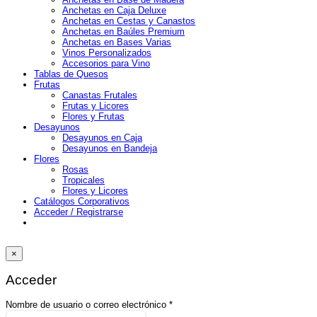
Anchetas en Caja Deluxe
Anchetas en Cestas y Canastos
Anchetas en Baúles Premium
Anchetas en Bases Varias
Vinos Personalizados
Accesorios para Vino
Tablas de Quesos
Frutas
Canastas Frutales
Frutas y Licores
Flores y Frutas
Desayunos
Desayunos en Caja
Desayunos en Bandeja
Flores
Rosas
Tropicales
Flores y Licores
Catálogos Corporativos
Acceder / Registrarse
×
Acceder
Obligatorio
Nombre de usuario o correo electrónico
*