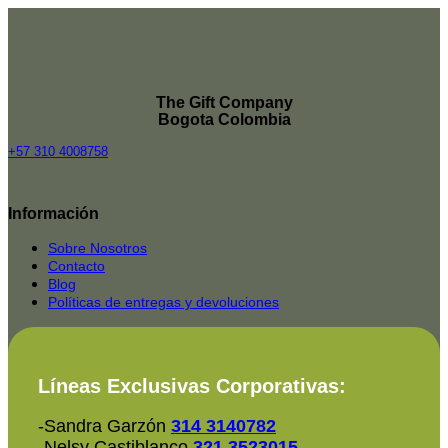
The Gift Company
Bogota Colombia
+57 310 4008758
Top
Rated
Información
service
2025-
Sobre Nosotros
Contacto
Blog
Políticas de entregas y devoluciones
Líneas Exclusivas Corporativas:
-Sandra Garzón
314 3140782
-Nelsy Castiblanco
321 3523015