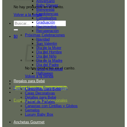
Aniversario
Baby Shower
No hay productos en el carrito.
Bienvenida
Condolencias
Volver a la tienda
Cumpleaños
Graduación
Buscar
Nacimientos
por:
Recuperación
Próximas Celebraciones
$
0
Navidad
San Valentin
Día de la Mujer
Día del Hombre
Día del Niño
Día de la Madre
Día del Padre
No hay productos en el carrito.
Amor y Amistad
Halloween
Volver a la tienda
Regalos para Bebé
Explora Nuestros Promocionales
Canastillas para Bebé
Cajas Decorativas
Detalles para Bebé
Explora Nuestros Promocionales
Pastel de Pañales
Canastas con Cintillas y Globos
Gemelos
Luxury Baby Box
Anchetas Gourmet