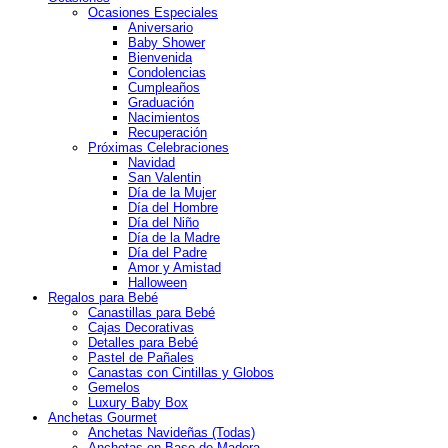
Ocasiones Especiales
Aniversario
Baby Shower
Bienvenida
Condolencias
Cumpleaños
Graduación
Nacimientos
Recuperación
Próximas Celebraciones
Navidad
San Valentin
Día de la Mujer
Día del Hombre
Día del Niño
Día de la Madre
Día del Padre
Amor y Amistad
Halloween
Regalos para Bebé
Canastillas para Bebé
Cajas Decorativas
Detalles para Bebé
Pastel de Pañales
Canastas con Cintillas y Globos
Gemelos
Luxury Baby Box
Anchetas Gourmet
Anchetas Navideñas (Todas)
Anchetas en Base de Madera