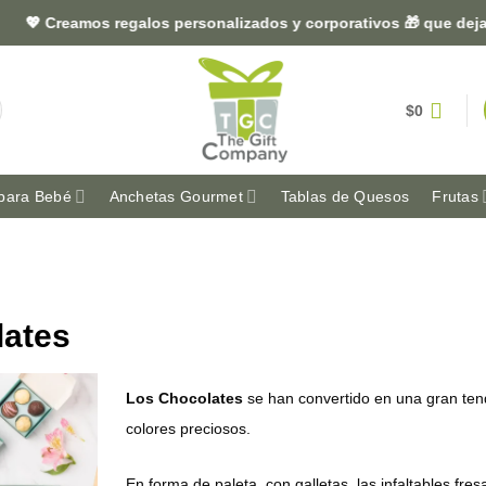
💖 Creamos regalos personalizados y corporativos 🎁 que dejan 
$
0
para Bebé
Anchetas Gourmet
Tablas de Quesos
Frutas
lates
Los Chocolates
se han convertido en una gran ten
colores preciosos.
En forma de paleta, con galletas, las infaltables fr