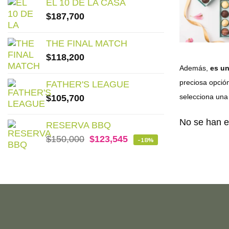
EL 10 DE LA CASA
$
187,700
THE FINAL MATCH
$
118,200
Además,
es un
preciosa opció
FATHER'S LEAGUE
selecciona una 
$
105,700
No se han e
RESERVA BBQ
$
150,000
$
123,545
-18%