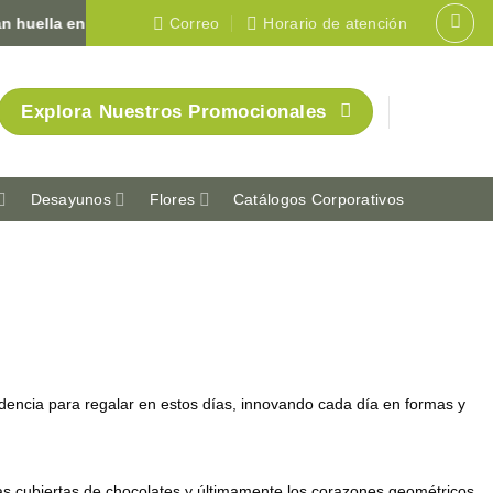
huella en Colombia 🇨🇴
Correo
Horario de atención
Explora Nuestros Promocionales
Desayunos
Flores
Catálogos Corporativos
dencia para regalar en estos días, innovando cada día en formas y
esas cubiertas de chocolates y últimamente los corazones geométricos