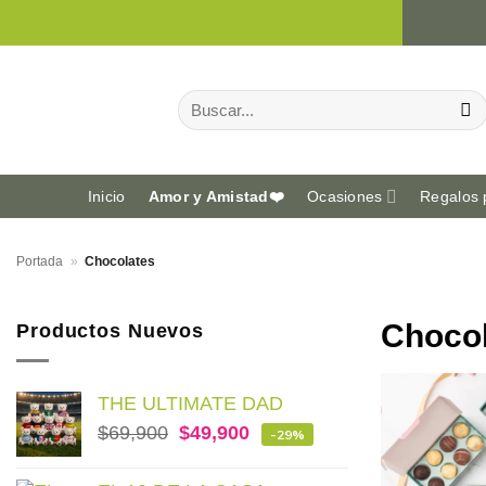
Saltar
al
contenido
Buscar
por:
Inicio
Amor y Amistad❤️
Ocasiones
Regalos 
Portada
»
Chocolates
Choco
Productos Nuevos
THE ULTIMATE DAD
$
69,900
$
49,900
-29%