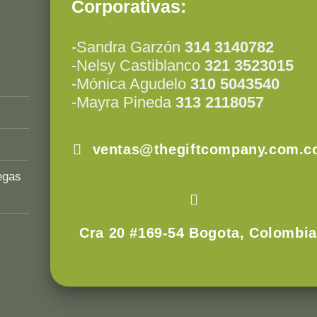
Corporativas:
-Sandra Garzón
314 3140782
-Nelsy Castiblanco
321 3523015
-Mónica Agudelo
310 5043540
-Mayra Pineda
313 2118057
ventas@thegiftcompany.com.c
egas
Cra 20 #169-54 Bogota, Colombia