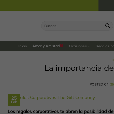
Saltar
al
contenido
Buscar
por:
Inicio
Amor y Amistad
Ocasiones
Regalos p
La importancia de
POSTED ON
25
25
Feb
Los regalos corporativos te abren la posibilidad de 