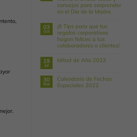
El
consejos para sorprender
Arte
de
en el Día de la Madre
Regalar
Todo
No
ntento,
el
hay
¡9 Tips para que tus
03
Año:
comentarios
en
Las
Oct
regalos corporativos
¡El
Fechas
hagan felices a tus
regalo
Especiales
perfecto
que
colaboradores o clientes!
para
Debes
mamá
No
Conocer
sí
hay
Mitad de Año 2023
19
existe!
comentarios
en
Ideas
Jul
No
¡9
y
ayor
hay
Tips
consejos
comentarios
para
Calendario de Fechas
para
30
en
que
sorprender
Mitad
Mar
Especiales 2022
tus
en
de
regalos
el
No
Año
corporativos
Día
hay
2023
hagan
de
comentarios
felices
la
en
a
Madre
Calendario
ejor.
tus
de
colaboradores
Fechas
o
Especiales
clientes!
2022