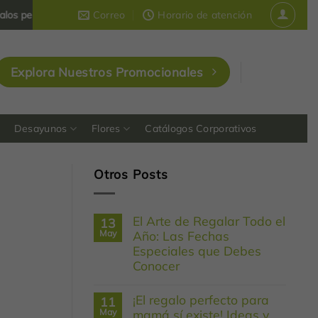
ersonalizados y corporativos
Correo
que dejan huella en Colombia
Horario de atención
Explora Nuestros Promocionales
Desayunos
Flores
Catálogos Corporativos
Otros Posts
El Arte de Regalar Todo el
13
May
Año: Las Fechas
Especiales que Debes
Conocer
No
hay
¡El regalo perfecto para
11
comentarios
en
May
mamá sí existe! Ideas y