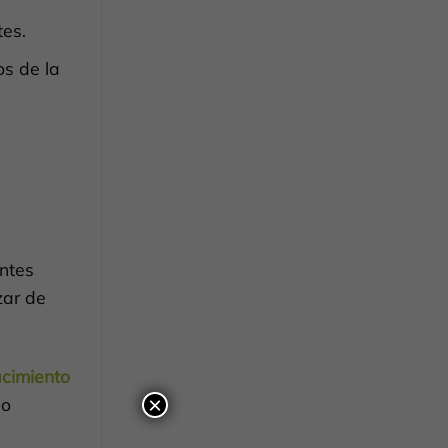
tes.
os de la
ntes
zar de
cimiento
×
 o