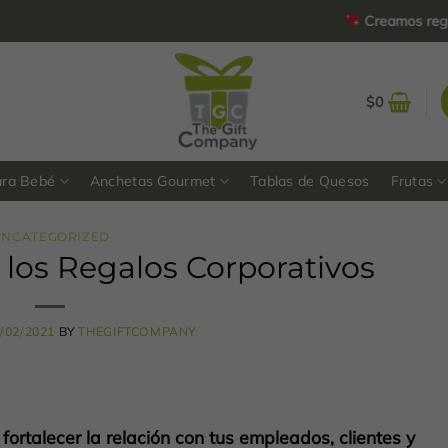
Creamos regalos p
$
0
ara Bebé
Anchetas Gourmet
Tablas de Quesos
Frutas
UNCATEGORIZED
 los Regalos Corporativos
/02/2021
BY
THEGIFTCOMPANY
fortalecer la relación con tus empleados, clientes y