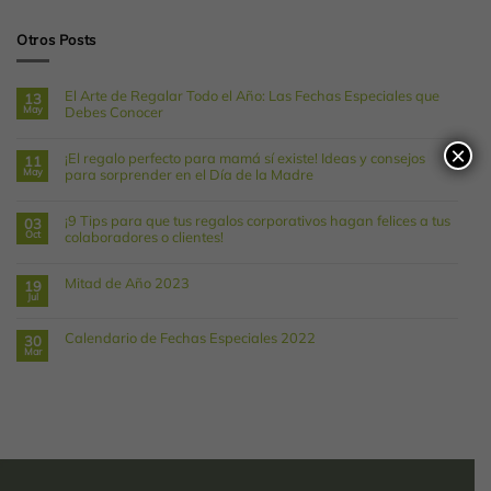
Otros Posts
El Arte de Regalar Todo el Año: Las Fechas Especiales que
13
May
Debes Conocer
No
hay
×
comentarios
¡El regalo perfecto para mamá sí existe! Ideas y consejos
11
en
May
para sorprender en el Día de la Madre
El
Arte
No
de
hay
Regalar
comentarios
Todo
¡9 Tips para que tus regalos corporativos hagan felices a tus
03
en
el
Oct
colaboradores o clientes!
¡El
Año:
regalo
Las
No
perfecto
Fechas
hay
para
Especiales
comentarios
mamá
Mitad de Año 2023
19
que
en
sí
Debes
Jul
¡9
existe!
No
Conocer
Tips
Ideas
hay
para
y
comentarios
que
en
consejos
Calendario de Fechas Especiales 2022
30
tus
Mitad
para
Mar
regalos
de
sorprender
No
corporativos
Año
en
hay
hagan
2023
el
comentarios
felices
en
Día
a
Calendario
de
tus
de
la
colaboradores
Fechas
Madre
o
Especiales
clientes!
2022