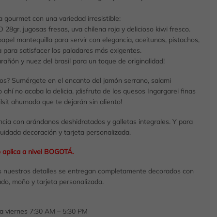
gourmet con una variedad irresistible:
28gr, jugosas fresas, uva chilena roja y delicioso kiwi fresco.
pel mantequilla para servir con elegancia, aceitunas, pistachos,
a para satisfacer los paladares más exigentes.
rañón y nuez del brasil para un toque de originalidad!
sos? Sumérgete en el encanto del jamón serrano, salami
 ahí no acaba la delicia, ¡disfruta de los quesos Ingargarei finas
lsit ahumado que te dejarán sin aliento!
encia con arándanos deshidratados y galletas integrales. Y para
cuidada decoración y tarjeta personalizada.
o aplica a nivel BOGOTÁ.
 nuestros detalles se entregan completamente decorados con
do, moño y tarjeta personalizada.
 a viernes 7:30 AM – 5:30 PM