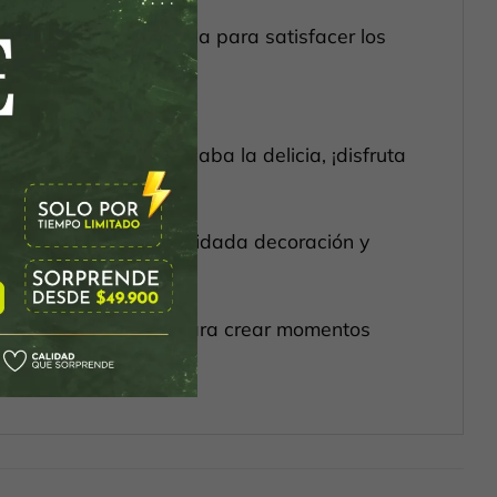
s y ciruela sin semilla para satisfacer los
 vela. Pero ahí no acaba la delicia, ¡disfruta
toque especial, una cuidada decoración y
todo lo que necesitas para crear momentos