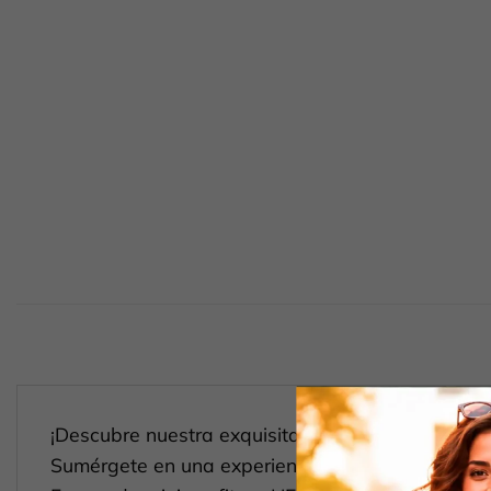
¡Descubre nuestra exquisita tabla de Quesos y J
Sumérgete en una experiencia gourmet con una va