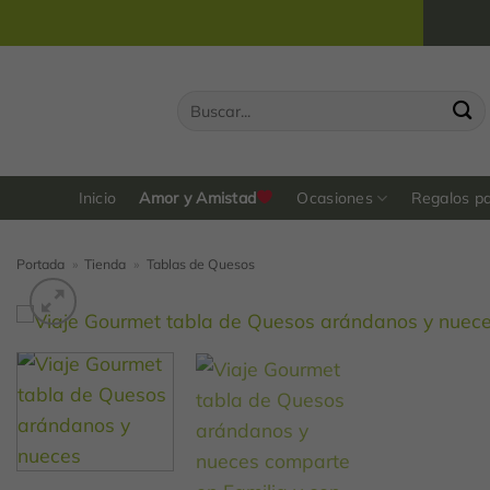
Saltar
al
contenido
Buscar
por:
Inicio
Amor y Amistad
Ocasiones
Regalos p
Portada
»
Tienda
»
Tablas de Quesos