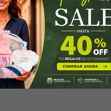
, uva chilena roja y delicioso kiwi fresco.
a servir con elegancia, aceitunas, pistachos, almendra
asil para un toque de originalidad!
 encanto del jamón serrano, salami napolitano y chorizo
icurado y Tilsit ahumado que te dejarán sin aliento!
 deshidratados y galletas integrales. Y para darle un 
sionar a tus clientes? ¡Nuestra tabla de cocina tiene 
o sabor gourmet!