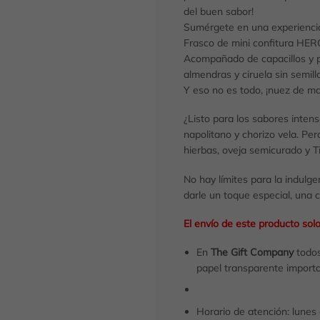
del buen sabor!
Sumérgete en una experiencia 
Frasco de mini confitura HERO 
Acompañado de capacillos y pa
almendras y ciruela sin semill
Y eso no es todo, ¡nuez de ma
¿Listo para los sabores inten
napolitano y chorizo vela. Pero
hierbas, oveja semicurado y Ti
No hay límites para la indulg
darle un toque especial, una 
El envío de este producto sol
En
The Gift Company
todos
papel transparente importa
Horario de atención: lunes