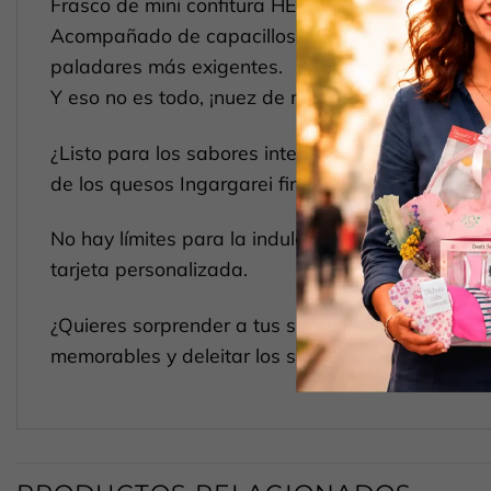
Frasco de mini confitura HERO 28gr, jugosas fresas
Acompañado de capacillos y papel mantequilla par
paladares más exigentes.
Y eso no es todo, ¡nuez de marañón y nuez del br
¿Listo para los sabores intensos? Sumérgete en el
de los quesos Ingargarei finas hierbas, oveja sem
No hay límites para la indulgencia con arándanos
tarjeta personalizada.
¿Quieres sorprender a tus seres queridos o impre
memorables y deleitar los sentidos con auténtic