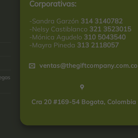
Corporativas:
-Sandra Garzón
314 3140782
-Nelsy Castiblanco
321 3523015
-Mónica Agudelo
310 5043540
-Mayra Pineda
313 2118057
ventas@thegiftcompany.com.co
regas
Cra 20 #169-54 Bogota, Colombia