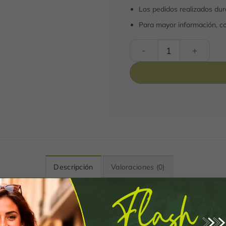
Los pedidos realizados dura
Para mayor información, c
Viaje Gourmet cantidad
Descripción
Valoraciones (0)
amones, el regalo perfecto para los amantes del buen 
riedad irresistible: