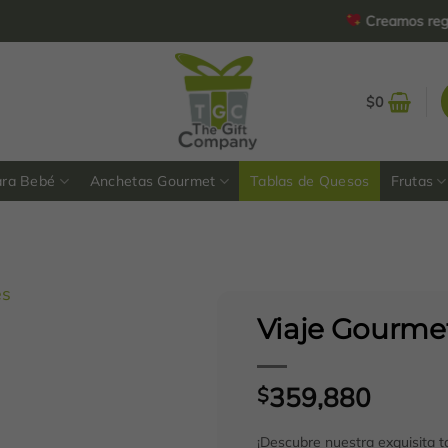
Creamos regalos pers
$
0
ara Bebé
Anchetas Gourmet
Tablas de Quesos
Frutas
Viaje Gourme
359,880
$
¡Descubre nuestra exquisita t