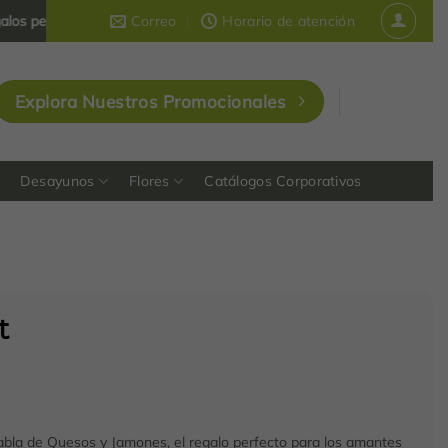
onalizados y corporativos
Correo
que dejan huella en Colombia
Horario de atención
Explora Nuestros Promocionales
Desayunos
Flores
Catálogos Corporativos
t
abla de Quesos y Jamones, el regalo perfecto para los amantes