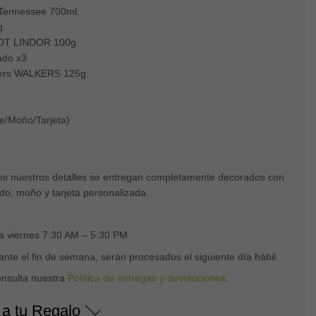
Tennessee 700ml.
g.
INDT LINDOR 100g.
ado x3.
ngers WALKERS 125g.
e/Moño/Tarjeta)
s nuestros detalles se entregan completamente decorados con
do, moño y tarjeta personalizada.
 a viernes 7:30 AM – 5:30 PM
nte el fin de semana, serán procesados el siguiente día hábil.
onsulta nuestra
Política de entregas y devoluciones
.
 a tu Regalo