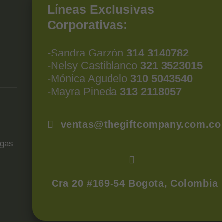
Líneas Exclusivas
Corporativas:
-Sandra Garzón
314 3140782
-Nelsy Castiblanco
321 3523015
-Mónica Agudelo
310 5043540
-Mayra Pineda
313 2118057
ventas@thegiftcompany.com.co
egas
Cra 20 #169-54 Bogota, Colombia