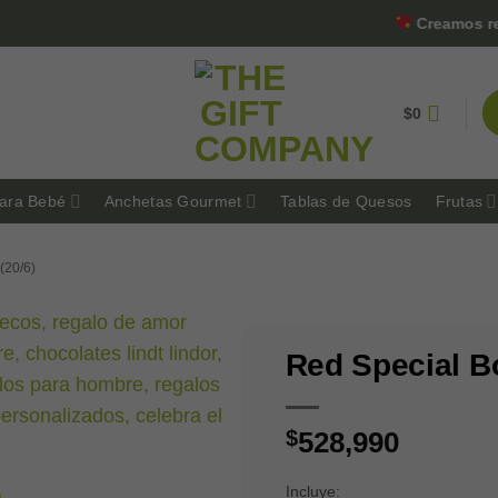
Creamos regalos
$
0
ara Bebé
Anchetas Gourmet
Tablas de Quesos
Frutas
(20/6)
Red Special B
$
528,990
Incluye: