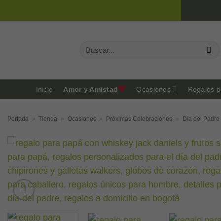
Saltar
al
contenido
Buscar
por:
Inicio
Amor y Amistad
Ocasiones
Regalos p
Portada
»
Tienda
»
Ocasiones
»
Próximas Celebraciones
»
Día del Padre 