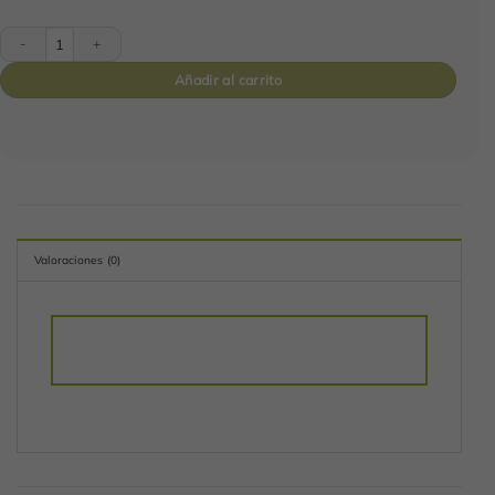
Noble Pursuit cantidad
Añadir al carrito
Valoraciones (0)