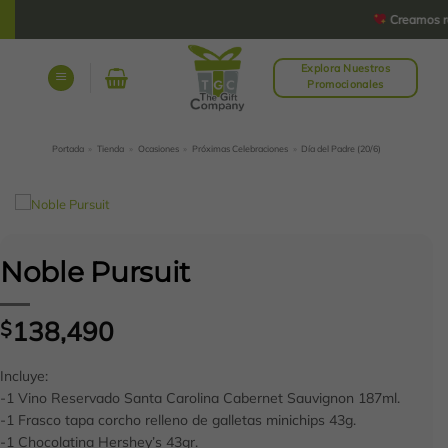
Saltar
Creamos rega
al
contenido
Explora Nuestros
Promocionales
Portada
»
Tienda
»
Ocasiones
»
Próximas Celebraciones
»
Día del Padre (20/6)
Noble Pursuit
138,490
$
Incluye:
-1 Vino Reservado Santa Carolina Cabernet Sauvignon 187ml.
-1 Frasco tapa corcho relleno de galletas minichips 43g.
-1 Chocolatina Hershey’s 43gr.