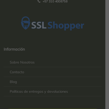
+57 310 4008758
Top
Rated
service
Información
2025-
Sobre Nosotros
Contacto
Blog
Políticas de entregas y devoluciones