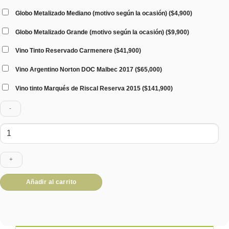
Globo Metalizado Mediano (motivo según la ocasión)
(
$
4,900
)
Globo Metalizado Grande (motivo según la ocasión)
(
$
9,900
)
Vino Tinto Reservado Carmenere
(
$
41,900
)
Vino Argentino Norton DOC Malbec 2017
(
$
65,000
)
Vino tinto Marqués de Riscal Reserva 2015
(
$
141,900
)
Huacal
Trío
de
Cervezas
Personalizadas
cantidad
Añadir al carrito