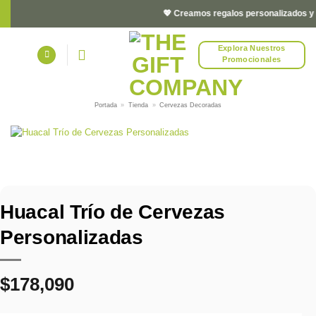
Saltar
💖 Creamos regalos personalizados y cor
al
contenido
Explora Nuestros
Promocionales
Portada
»
Tienda
»
Cervezas Decoradas
Huacal Trío de Cervezas
Personalizadas
$
178,090