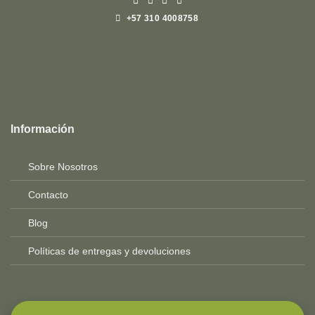
+57 310 4008758
Top
Rated
service
Información
2025-
Sobre Nosotros
Contacto
Blog
Políticas de entregas y devoluciones