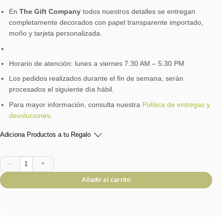
En
The Gift Company
todos nuestros detalles se entregan
completamente decorados con papel transparente importado,
moño y tarjeta personalizada.
Horario de atención: lunes a viernes 7:30 AM – 5:30 PM
Los pedidos realizados durante el fin de semana, serán
procesados el siguiente día hábil.
Para mayor información, consulta nuestra
Política de entregas y
devoluciones
.
Adiciona Productos a tu Regalo
Frutal K-10 cantidad
Añadir al carrito