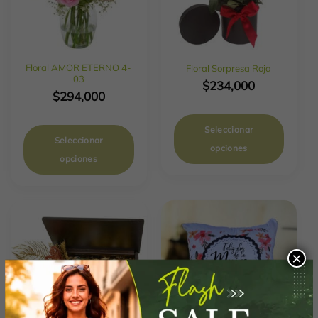
Floral AMOR ETERNO 4-
Floral Sorpresa Roja
03
$
234,000
$
294,000
Seleccionar
Seleccionar
opciones
opciones
×