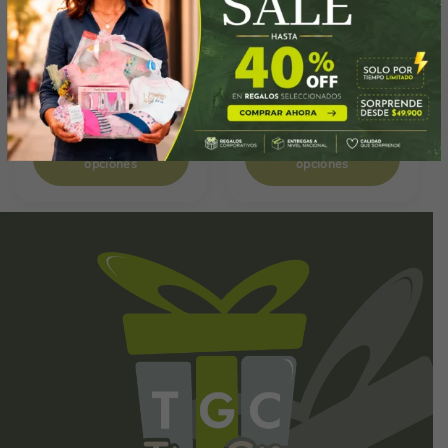
Baúles 1551
Set Beauty Home
$
184,690
$
59,880
Seleccionar
Seleccionar
opciones
opciones