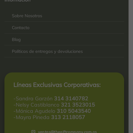
2025-
Sobre Nosotros
Contacto
Blog
Políticas de entregas y devoluciones
Líneas Exclusivas Corporativas:
-Sandra Garzón
314 3140782
-Nelsy Castiblanco
321 3523015
-Mónica Agudelo
310 5043540
-Mayra Pineda
313 2118057
ventas@thegiftcompany.com.co