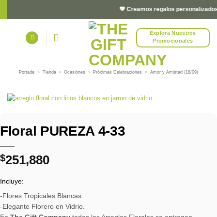
Saltar
💖 Creamos regalos personalizados y 
al
contenido
Explora Nuestros
Promocionales
Portada
»
Tienda
»
Ocasiones
»
Próximas Celebraciones
»
Amor y Amistad (18/09)
Floral PUREZA 4-33
$
251,880
Incluye:
-Flores Tropicales Blancas.
-Elegante Florero en Vidrio.
En
The Gift Company
todos los Arreglos Florales se entregan