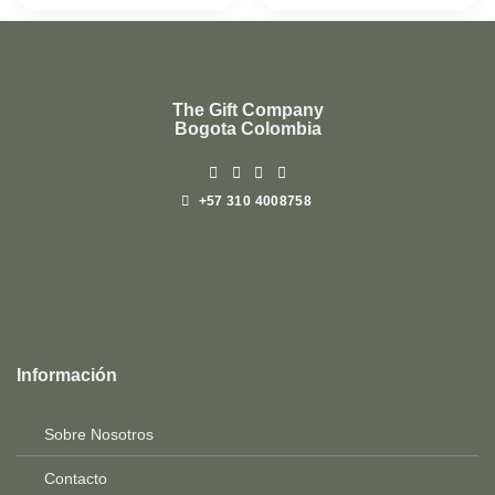
The Gift Company
Bogota Colombia
+57 310 4008758
Top
Rated
service
Información
2025-
Sobre Nosotros
Contacto