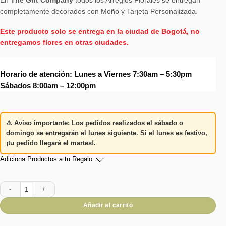
completamente decorados con Moño y Tarjeta Personalizada.
Este producto solo se entrega en la ciudad de Bogotá, no
entregamos flores en otras ciudades.
Horario de atención: Lunes a Viernes 7:30am – 5:30pm
Sábados 8:00am – 12:00pm
⚠️
Aviso importante:
Los pedidos realizados el
sábado o
domingo
se entregarán el
lunes siguiente
. Si el lunes es festivo,
¡tu pedido llegará el martes!
.
Adiciona Productos a tu Regalo
Floral PUREZA 4-33 cantidad
Añadir al carrito