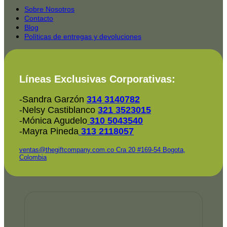
service
2025-
Sobre Nosotros
Contacto
Blog
Políticas de entregas y devoluciones
Líneas Exclusivas Corporativas:
-Sandra Garzón
314 3140782
-Nelsy Castiblanco
321 3523015
-Mónica Agudelo
310 5043540
-Mayra Pineda
313 2118057
ventas@thegiftcompany.com.co
Cra 20 #169-54 Bogota,
Colombia