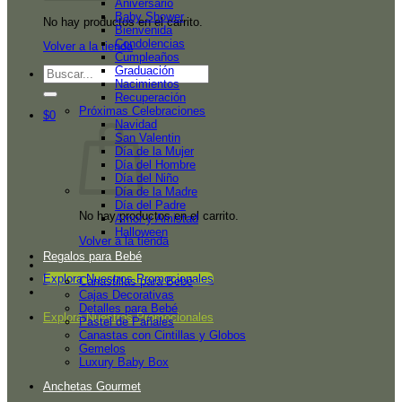
Aniversario
Baby Shower
No hay productos en el carrito.
Bienvenida
Condolencias
Volver a la tienda
Cumpleaños
Graduación
Buscar
Nacimientos
por:
Recuperación
Próximas Celebraciones
$
0
Navidad
San Valentin
Día de la Mujer
Día del Hombre
Día del Niño
Día de la Madre
Día del Padre
No hay productos en el carrito.
Amor y Amistad
Halloween
Volver a la tienda
Regalos para Bebé
Explora Nuestros Promocionales
Canastillas para Bebé
Cajas Decorativas
Detalles para Bebé
Explora Nuestros Promocionales
Pastel de Pañales
Canastas con Cintillas y Globos
Gemelos
Luxury Baby Box
Anchetas Gourmet