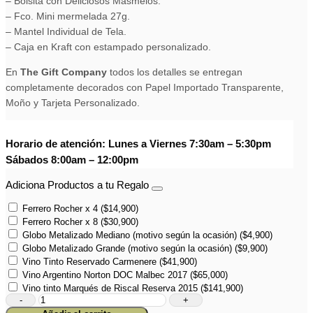
– Bolsita con Deliciosos Masmelos.
– Fco. Mini mermelada 27g.
– Mantel Individual de Tela.
– Caja en Kraft con estampado personalizado.
En
The Gift Company
todos los detalles se entregan
completamente decorados con Papel Importado Transparente,
Moño y Tarjeta Personalizado.
Horario de atención: Lunes a Viernes 7:30am – 5:30pm
Sábados 8:00am – 12:00pm
Adiciona Productos a tu Regalo
Ferrero Rocher x 4
(
$
14,900
)
Ferrero Rocher x 8
(
$
30,900
)
Globo Metalizado Mediano (motivo según la ocasión)
(
$
4,900
)
Globo Metalizado Grande (motivo según la ocasión)
(
$
9,900
)
Vino Tinto Reservado Carmenere
(
$
41,900
)
Vino Argentino Norton DOC Malbec 2017
(
$
65,000
)
Vino tinto Marqués de Riscal Reserva 2015
(
$
141,900
)
Dulce
Tarde