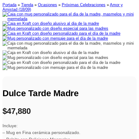
Portada
»
Tienda
»
Ocasiones
»
Próximas Celebraciones
»
Amor y
Amistad (18/09)
Dulce Tarde Madre
$
47,880
Incluye:
– Mug en Fina cerámica personalizado.