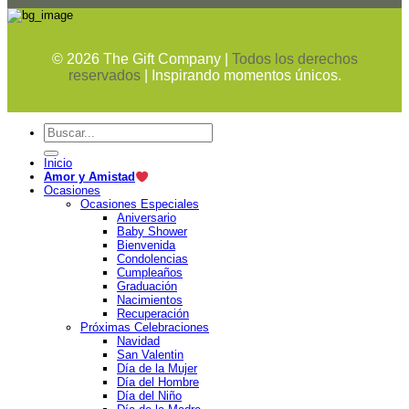
©
2026
The Gift Company |
Todos los derechos
reservados
| Inspirando momentos únicos.
Buscar
por:
Inicio
Amor y Amistad
Ocasiones
Ocasiones Especiales
Aniversario
Baby Shower
Bienvenida
Condolencias
Cumpleaños
Graduación
Nacimientos
Recuperación
Próximas Celebraciones
Navidad
San Valentin
Día de la Mujer
Día del Hombre
Día del Niño