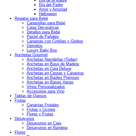
Día de la Madre
Día del Padre
Amor y Amistad
Halloween
Regalos para Bebé
Canastillas para Bebé
Cajas Decorativas
Detalles para Bebé
Pastel de Pañales
Canastas con Cintillas y Globos
Gemelos
Luxury Baby Box
Anchetas Gourmet
Anchetas Navideñas (Todas)
Anchetas en Base de Madera
Anchetas en Caja Deluxe
Anchetas en Cestas y Canastos
Anchetas en Baúles Premium
Anchetas en Bases Varias
Vinos Personalizados
Accesorios para Vino
Tablas de Quesos
Frutas
Canastas Frutales
Frutas y Licores
Flores y Frutas
Desayunos
Desayunos en Caja
Desayunos en Bandeja
Flores