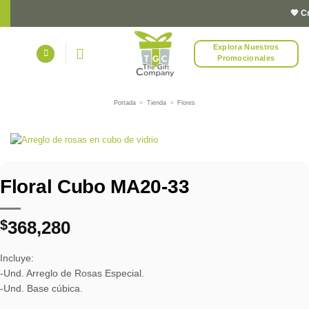
Saltar
💖 Cre
al
contenido
Explora Nuestros
Promocionales
Portada
»
Tienda
»
Flores
Floral Cubo MA20-33
$
368,280
Incluye:
-Und. Arreglo de Rosas Especial.
-Und. Base cúbica.