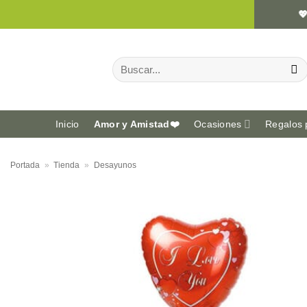
Saltar
💖 Cream
al
contenido
Buscar
por:
Inicio
Amor y Amistad❤️
Ocasiones
Regalos 
Portada
»
Tienda
»
Desayunos