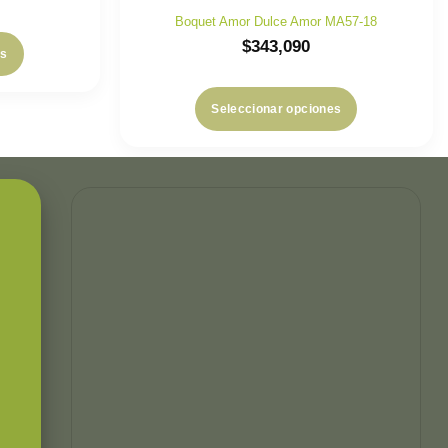
Boquet Amor Dulce Amor MA57-18
$
343,090
es
Seleccionar opciones