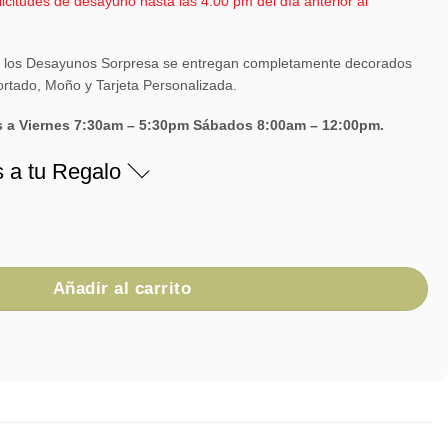
itudes de desayuno hasta las 4:00 pm del día anterior al
 los Desayunos Sorpresa se entregan completamente decorados
rtado, Moño y Tarjeta Personalizada.
s a Viernes 7:30am – 5:30pm Sábados 8:00am – 12:00pm.
s a tu Regalo
-15 cantidad
Añadir al carrito