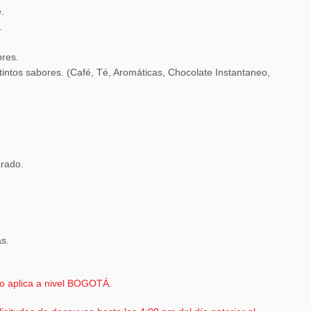
.
.
ores.
tintos sabores. (Café, Té, Aromáticas, Chocolate Instantaneo,
rado.
s.
lo aplica a nivel BOGOTÁ.