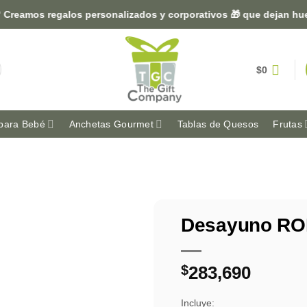
os regalos personalizados y corporativos 🎁 que dejan huella en
$
0
para Bebé
Anchetas Gourmet
Tablas de Quesos
Frutas
Desayuno RO
$
283,690
Incluye: