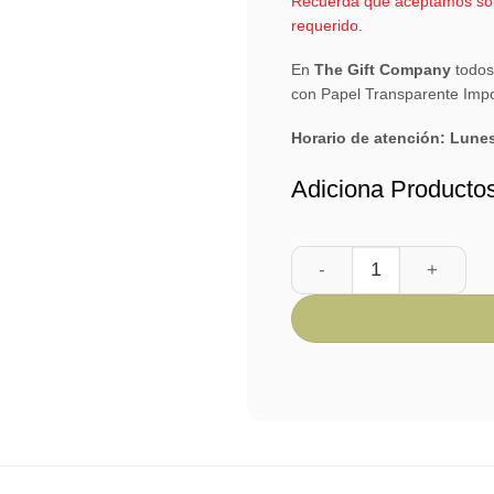
Recuerda que aceptamos solic
requerido.
En
The Gift Company
todos
con Papel Transparente Impo
Horario de atención: Lune
Adiciona Producto
Desayuno ROMANTICO 2