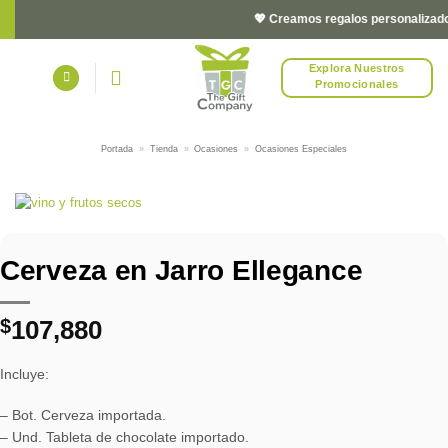
Saltar
💖 Creamos regalos personalizados 
al
contenido
Explora Nuestros
Promocionales
Portada
»
Tienda
»
Ocasiones
»
Ocasiones Especiales
Cerveza en Jarro Ellegance
$
107,880
Incluye:
– Bot. Cerveza importada.
– Und. Tableta de chocolate importado.