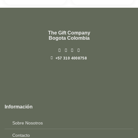
The Gift Company
Bogota Colombia
+57 310 4008758
Top
Rated
service
Información
2025-
Sobre Nosotros
Contacto