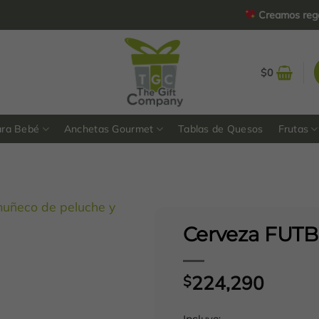
Creamos regalos per
$
0
ara Bebé
Anchetas Gourmet
Tablas de Quesos
Frutas
Cerveza FUT
224,290
$