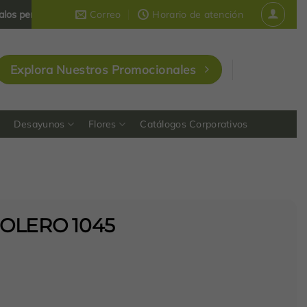
sonalizados y corporativos
Correo
que dejan huella en Colombia
Horario de atención
Explora Nuestros Promocionales
Desayunos
Flores
Catálogos Corporativos
BOLERO 1045