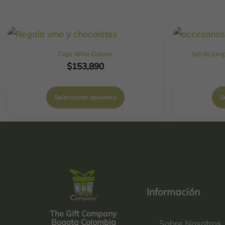
Caja Wine Deluxe
Set de Lim
$
153,890
Seleccionar opciones
S
Información
The Gift Company
Bogota Colombia
Sobre Nosotros