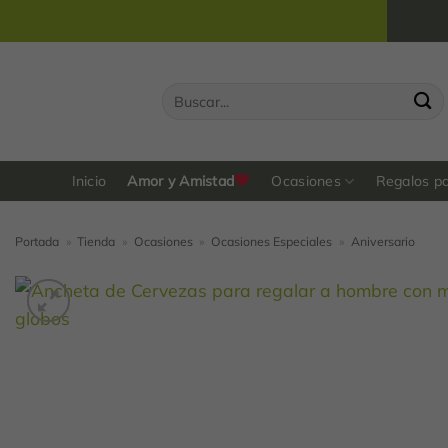
Saltar
al
contenido
Buscar
por:
Inicio
Amor y Amistad
Ocasiones
Regalos p
Portada
»
Tienda
»
Ocasiones
»
Ocasiones Especiales
»
Aniversario